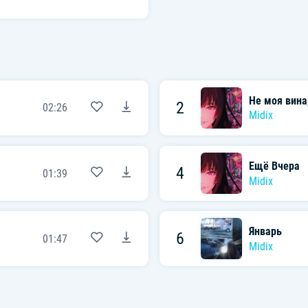
Не моя вина,
2
02:26
Midix
Ещё Вчера
4
01:39
Midix
Январь
6
01:47
Midix