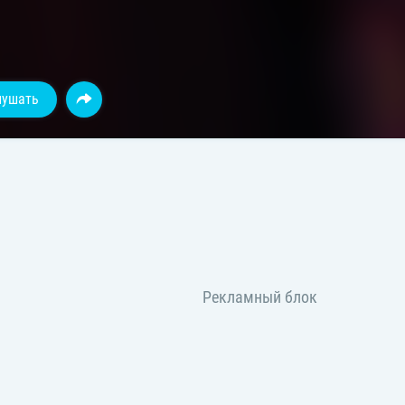
лушать