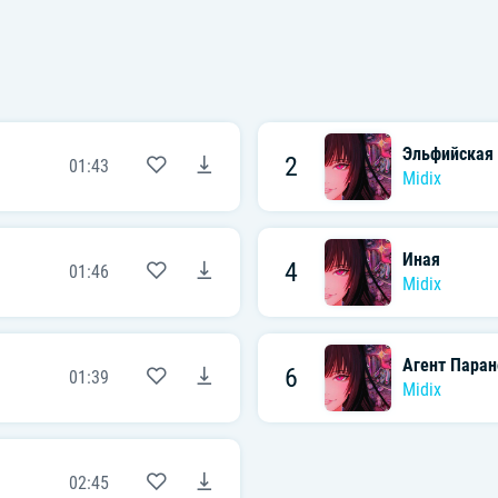
Эльфийская
2
01:43
Midix
Иная
4
01:46
Midix
Агент Паран
6
01:39
Midix
02:45