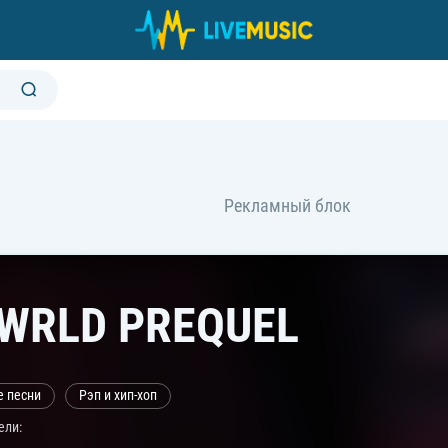
WRLD PREQUEL
е песни
Рэп и хип-хоп
ели: