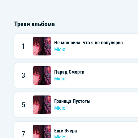
Треки альбома
Не моя вина, что я не популярна
1
Midix
Парад Смерти
3
Midix
Граница Пустоты
5
Midix
Ещё Вчера
7
Midix