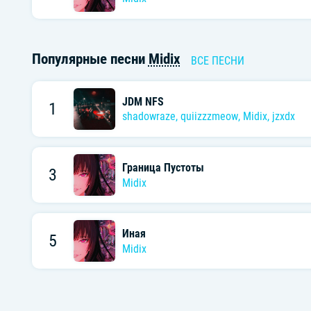
Популярные песни
Midix
ВСЕ ПЕСНИ
JDM NFS
1
shadowraze
,
quiizzzmeow
,
Midix
,
jzxdx
Граница Пустоты
3
Midix
Иная
5
Midix