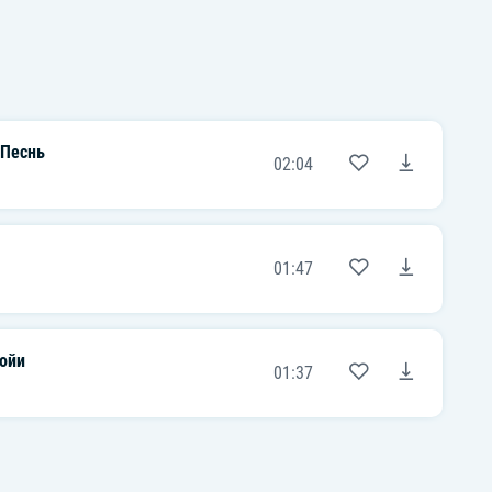
 Песнь
02:04
01:47
ойи
01:37