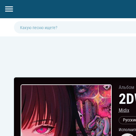
Альбом
2D
Midix
Русски
Исполнит