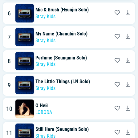
Mic & Brush (Hyunjin Solo)
6
Stray Kids
My Name (Changbin Solo)
7
Stray Kids
Perfume (Seungmin Solo)
8
Stray Kids
The Little Things (I.N Solo)
9
Stray Kids
О Ней
10
LOBODA
Still Here (Seungmin Solo)
11
Stray Kids