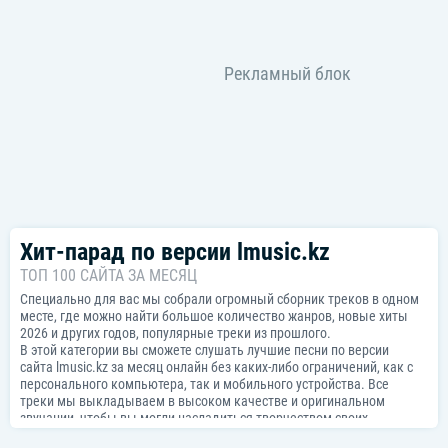
Хит-парад по версии lmusic.kz
ТОП 100 САЙТА ЗА МЕСЯЦ
Специально для вас мы собрали огромный сборник треков в одном
месте, где можно найти большое количество жанров, новые хиты
2026 и других годов, популярные треки из прошлого.
В этой категории вы сможете слушать лучшие песни по версии
сайта lmusic.kz за месяц онлайн без каких-либо ограничений, как с
персонального компьютера, так и мобильного устройства. Все
треки мы выкладываем в высоком качестве и оригинальном
звучании, чтобы вы могли насладиться творчеством своих
любимых артистов. Все песни можно скачать в mp3 формате на