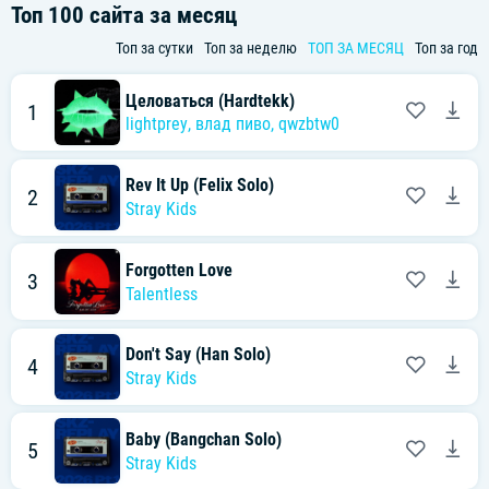
Топ 100 сайта за месяц
Топ за сутки
Топ за неделю
ТОП ЗА МЕСЯЦ
Топ за год
Целоваться (Hardtekk)
1
lightprey
,
влад пиво
,
qwzbtw0
Rev It Up (Felix Solo)
2
Stray Kids
Forgotten Love
3
Talentless
Don't Say (Han Solo)
4
Stray Kids
Baby (Bangchan Solo)
5
Stray Kids