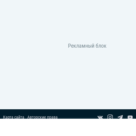
жесткий диск компьютера или смартфона, чтобы слушать треки без
доступа к сети.
Мы собрали музыку для разных возрастов и жанров, чтобы
удовлетворить запросы всех наших посетителей. Каждый день
данная категория пополняется новыми материалами, поэтому
можете смело добавлять сайт в закладки и заходить регулярно,
чтобы слушать онлайн лучшие песни и загружать себе новинки на
мобильный телефон! Приятного прослушивания!
Карта сайта
Авторские права
Пользовательское соглашение
Copyright© 2014-2026 Все права защищены.