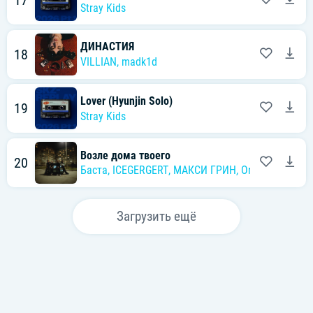
17
Stray Kids
ДИНАСТИЯ
18
VILLIAN
,
madk1d
Lover (Hyunjin Solo)
19
Stray Kids
Возле дома твоего
20
Баста
,
ICEGERGERT
,
МАКСИ ГРИН
,
Onative
Загрузить ещё