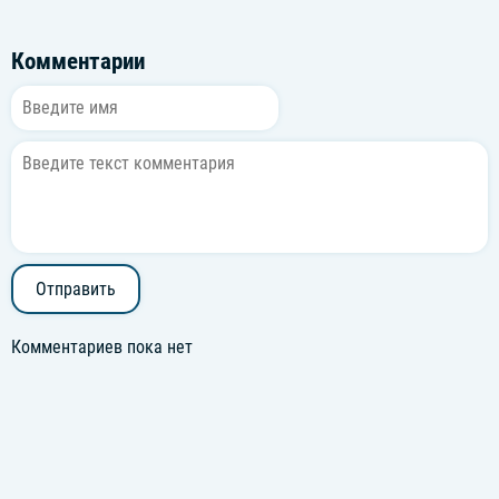
Комментарии
Отправить
Комментариев пока нет