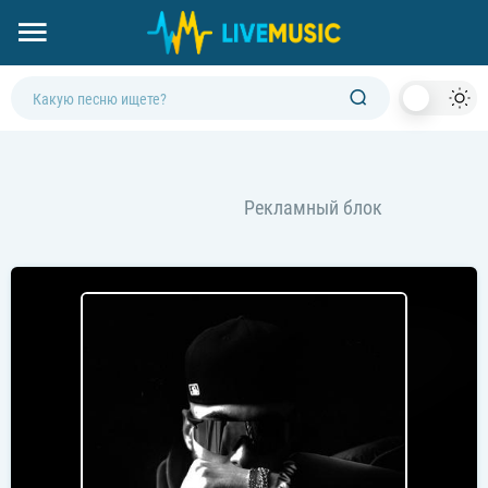
Dark
Mod