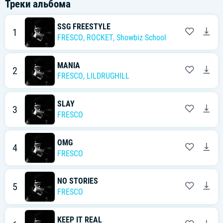
Треки альбома
SSG FREESTYLE
1
FRESCO
,
ROCKET
,
Showbiz School
MANIA
2
FRESCO
,
LILDRUGHILL
SLAY
3
FRESCO
OMG
4
FRESCO
NO STORIES
5
FRESCO
KEEP IT REAL