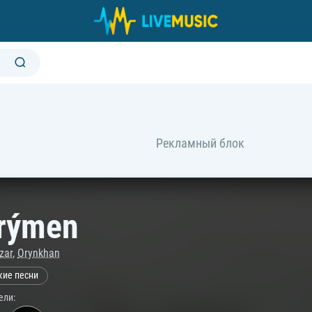
rýmen
zar
,
Orynkhan
кие песни
ели: