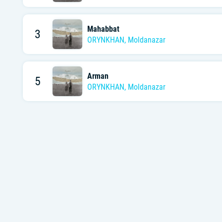
Mahabbat
3
ORYNKHAN
,
Moldanazar
Arman
5
ORYNKHAN
,
Moldanazar