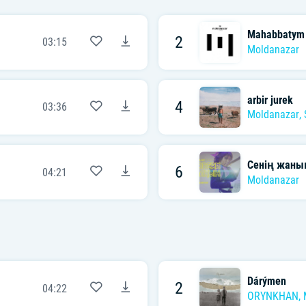
Mahabbatym
2
03:15
Moldanazar
arbir jurek
4
03:36
Moldanazar
,
Сенің жаның
6
04:21
Moldanazar
Dárýmen
2
04:22
ORYNKHAN
,