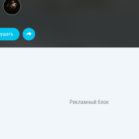
лушать