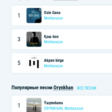
Ozin Gana
1
Moldanazar
Қош бол
3
Moldanazar
Akpen birge
5
Moldanazar
Популярные песни
Orynkhan
ВСЕ ПЕСНИ
Ýaıymdama
1
ORYNKHAN
,
Moldanazar