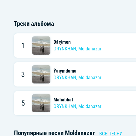
Треки альбома
Dárýmen
1
ORYNKHAN
,
Moldanazar
Ýaıymdama
3
ORYNKHAN
,
Moldanazar
Mahabbat
5
ORYNKHAN
,
Moldanazar
Популярные песни
Moldanazar
ВСЕ ПЕСНИ