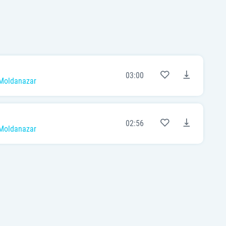
03:00
Moldanazar
02:56
Moldanazar