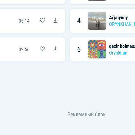
Aǵaıyndy
4
05:14
ORYNKHAN
,
qazir bolmas
6
02:56
Orynkhan