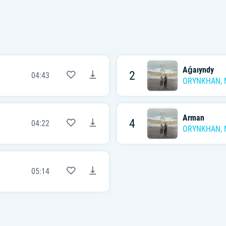
Aǵaıyndy
2
04:43
ORYNKHAN
,
Arman
4
04:22
ORYNKHAN
,
05:14