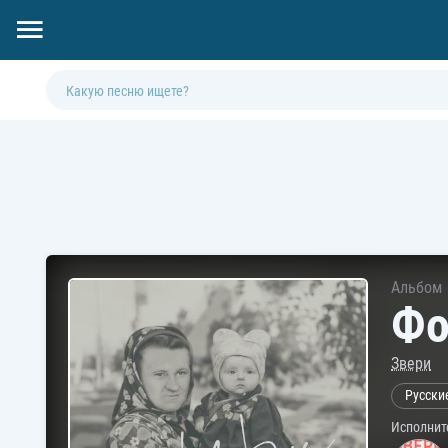
Альбом
Фо
Звери
Русски
Исполнит