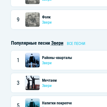
Фолк
9
Звери
Популярные песни
Звери
ВСЕ ПЕСНИ
Районы-кварталы
1
Звери
Мечтаем
3
Звери
Напитки покрепче
5