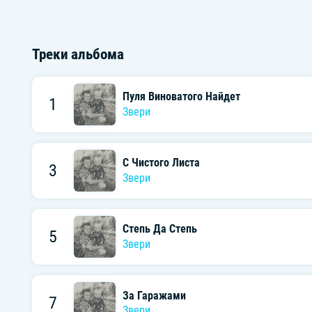
Треки альбома
Пуля Виноватого Найдет
1
Звери
С Чистого Листа
3
Звери
Степь Да Степь
5
Звери
За Гаражами
7
Звери