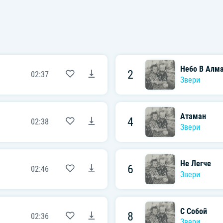
Небо В Алм
2
02:37
Звери
Атаман
4
02:38
Звери
Не Легче
6
02:46
Звери
С Собой
8
02:36
Звери