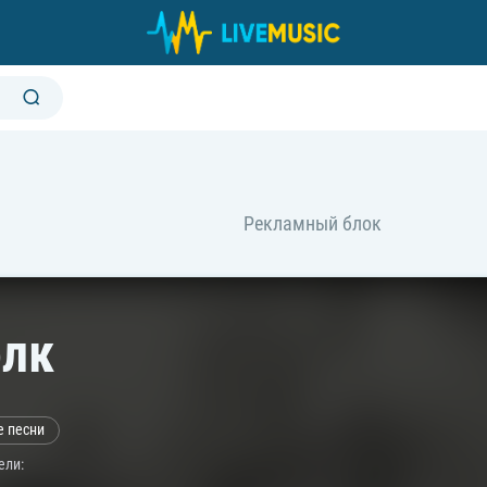
лк
е песни
ели: