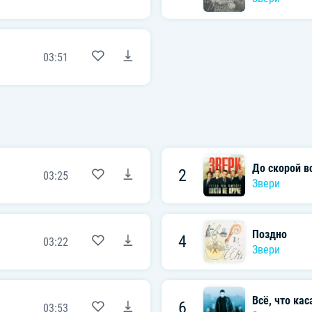
03:51
До скорой в
2
03:25
Звери
Поздно
4
03:22
Звери
Всё, что кас
6
03:53