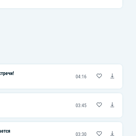
стречи!
04:16
03:45
ается
03:30