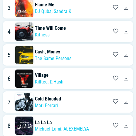
Flame Me
3
DJ Quba
,
Sandra K
Time Will Come
4
Kitness
Cash, Money
5
The Same Persons
Village
6
Killteq
,
D.Hash
Cold Blooded
7
Mari Ferrari
La La La
8
Michael Lami
,
ALEXEMELYA