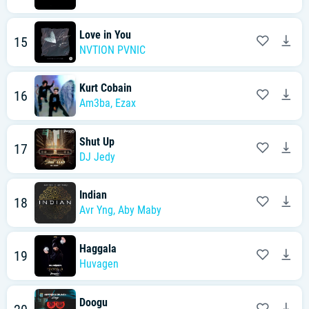
Love in You
15
NVTION PVNIC
Kurt Cobain
16
Am3ba
,
Ezax
Shut Up
17
DJ Jedy
Indian
18
Avr Yng
,
Aby Maby
Haggala
19
Huvagen
Doogu