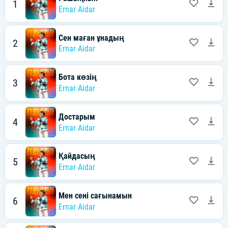
1
Ernar Aidar
Сен маған ұнадың
2
Ernar Aidar
Бота көзің
3
Ernar Aidar
Достарым
4
Ernar Aidar
Қайдасың
5
Ernar Aidar
Мен сені сағынамын
6
Ernar Aidar