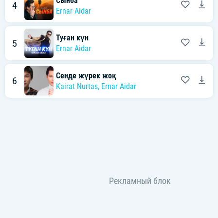
Сынба
4
Ernar Aidar
Туған күн
5
Ernar Aidar
Сенде жүрек жоқ
6
Kairat Nurtas
,
Ernar Aidar