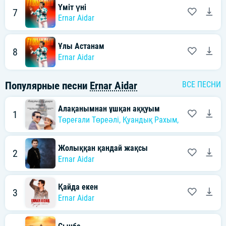
Үміт үні
7
Ernar Aidar
Ұлы Астанам
8
Ernar Aidar
Популярные песни
Ernar Aidar
ВСЕ ПЕСНИ
Алақанымнан ұшқан аққуым
1
Төреғали Төреәлі
,
Қуандық Рахым
,
Әбдіжаппар
Жолыққан қандай жақсы
2
Ernar Aidar
Қайда екен
3
Ernar Aidar