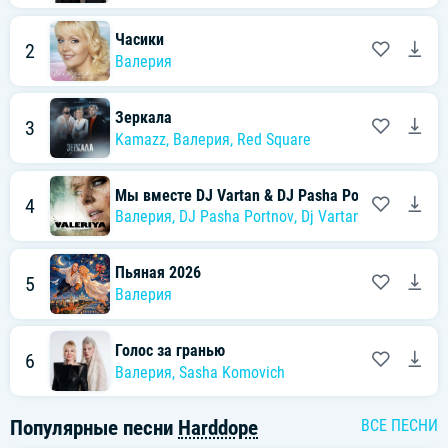
Часики
2
Валерия
Зеркала
3
Kamazz
,
Валерия
,
Red Square
Мы вместе DJ Vartan & DJ Pasha Portnov AKA Hit
4
Валерия
,
DJ Pasha Portnov
,
Dj Vartan
Пьяная 2026
5
Валерия
Голос за гранью
6
Валерия
,
Sasha Komovich
Популярные песни
Harddope
ВСЕ ПЕСНИ