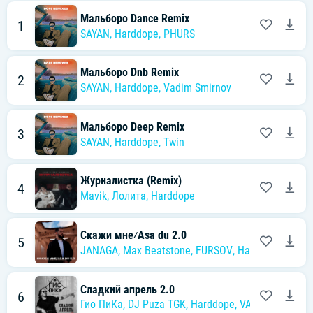
Мальборо Dance Remix
1
SAYAN
,
Harddope
,
PHURS
Мальборо Dnb Remix
2
SAYAN
,
Harddope
,
Vadim Smirnov
Мальборо Deep Remix
3
SAYAN
,
Harddope
,
Twin
Журналистка (Remix)
4
Mavik
,
Лолита
,
Harddope
Скажи мне⁄Asa du 2.0
5
JANAGA
,
Max Beatstone
,
FURSOV
,
Harddope
Сладкий апрель 2.0
6
Гио ПиКа
,
DJ Puza TGK
,
Harddope
,
VASYA MUSIC