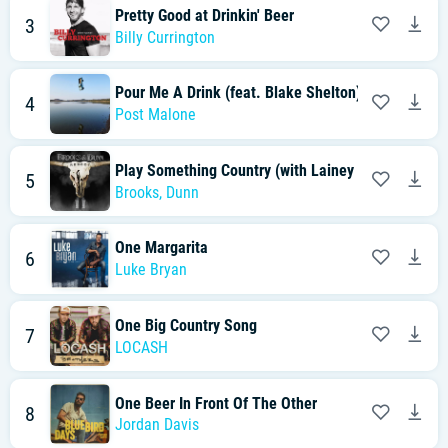
Pretty Good at Drinkin' Beer
3
Billy Currington
Pour Me A Drink (feat. Blake Shelton)
4
Post Malone
Play Something Country (with Lainey Wilson)
5
Brooks
,
Dunn
One Margarita
6
Luke Bryan
One Big Country Song
7
LOCASH
One Beer In Front Of The Other
8
Jordan Davis