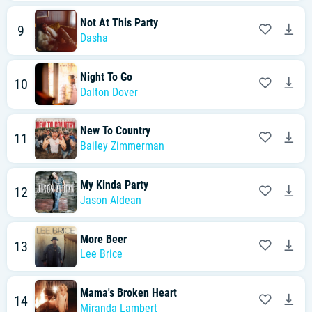
Not At This Party
9
Dasha
Night To Go
10
Dalton Dover
New To Country
11
Bailey Zimmerman
My Kinda Party
12
Jason Aldean
More Beer
13
Lee Brice
Mama's Broken Heart
14
Miranda Lambert