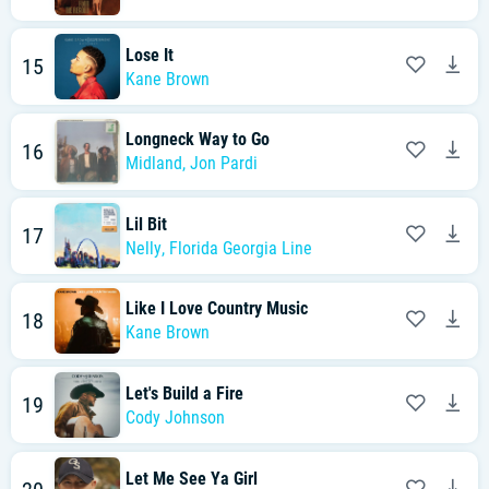
Lose It
15
Kane Brown
Longneck Way to Go
16
Midland
,
Jon Pardi
Lil Bit
17
Nelly
,
Florida Georgia Line
Like I Love Country Music
18
Kane Brown
Let's Build a Fire
19
Cody Johnson
Let Me See Ya Girl