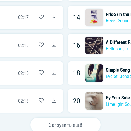
Pride (In th
14
02:17
Rever Sound
A Different P
16
02:16
Bellestar
,
Tri
Simple Song
18
02:16
Eve St. Jone
By Your Side
20
02:13
Limelight So
Загрузить ещё