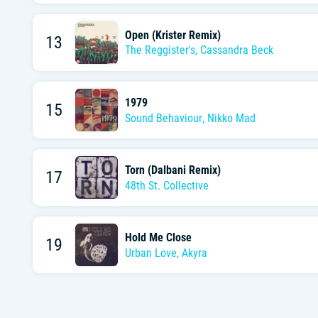
Open (Krister Remix)
13
The Reggister's
,
Cassandra Beck
1979
15
Sound Behaviour
,
Nikko Mad
Torn (Dalbani Remix)
17
48th St. Collective
Hold Me Close
19
Urban Love
,
Akyra