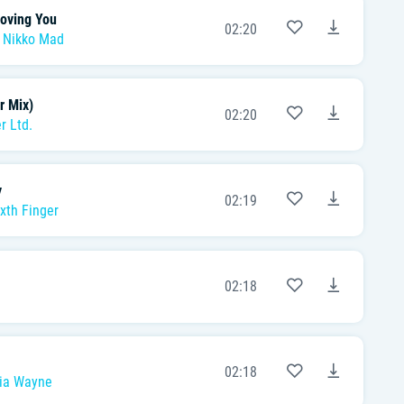
Loving You
02:20
,
Nikko Mad
r Mix)
02:20
r Ltd.
y
02:19
ixth Finger
02:18
02:18
via Wayne