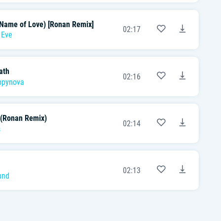
e Name of Love) [Ronan Remix]
02:17
,
Eve
ath
02:16
ppynova
 (Ronan Remix)
02:14
s
02:13
und