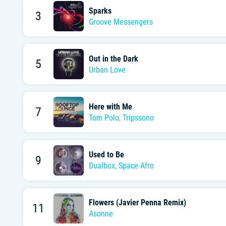
Sparks
3
Groove Messengers
Out in the Dark
5
Urban Love
Here with Me
7
Tom Polo
,
Tripssono
Used to Be
9
Dualbox
,
Space Afro
Flowers (Javier Penna Remix)
11
Asonne