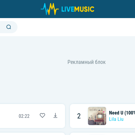
Need U (100%
2
02:22
Lila Liu