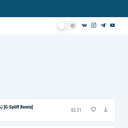
Dark
Mode
) [G-Spliff Remix]
02:21