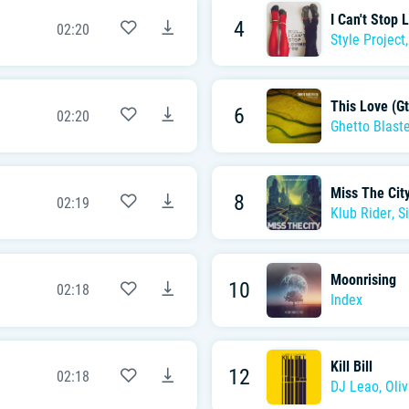
I Can't Stop 
4
02:20
Style Project
This Love (Gt
6
02:20
Ghetto Blaste
Miss The Cit
8
02:19
Klub Rider
,
S
Moonrising
10
02:18
Index
Kill Bill
12
02:18
DJ Leao
,
Oli