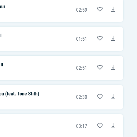
our
02:59
l
01:51
ll
02:51
u (feat. Tone Stith)
02:30
03:17