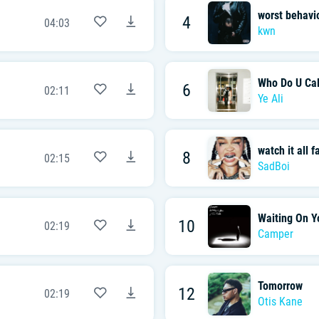
worst behavi
4
04:03
kwn
Who Do U Cal
6
02:11
Ye Ali
watch it all fa
8
02:15
SadBoi
Waiting On Yo
10
02:19
Camper
Tomorrow
12
02:19
Otis Kane