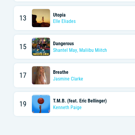
Utopia
13
Elle Eliades
Dangerous
15
Shantel May
,
Maliibu Miitch
Breathe
17
Jasmine Clarke
T.M.B. (feat. Eric Bellinger)
19
Kenneth Paige