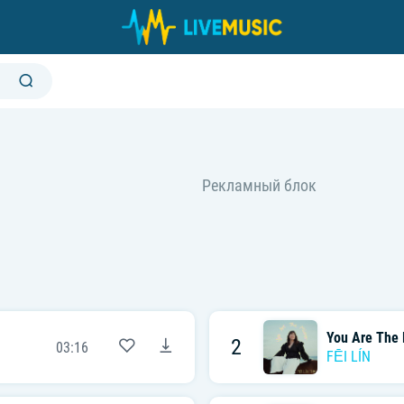
You Are The 
2
03:16
FĒI LÍN