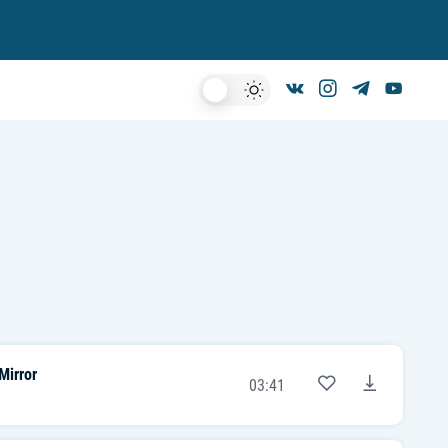
Dark
Mode
Mirror
03:41