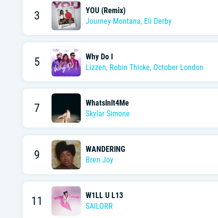
YOU (Remix)
3
Journey Montana
,
Eli Derby
Why Do I
5
Lizzen
,
Robin Thicke
,
October London
WhatsInIt4Me
7
Skylar Simone
WANDERING
9
Bren Joy
W1LL U L13
11
SAILORR