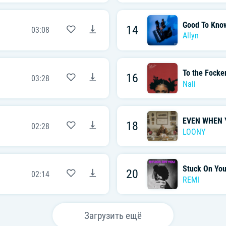
Good To Kno
14
03:08
Allyn
To the Focke
16
03:28
Nali
EVEN WHEN Y
18
02:28
LOONY
Stuck On You
20
02:14
REMI
Загрузить ещё