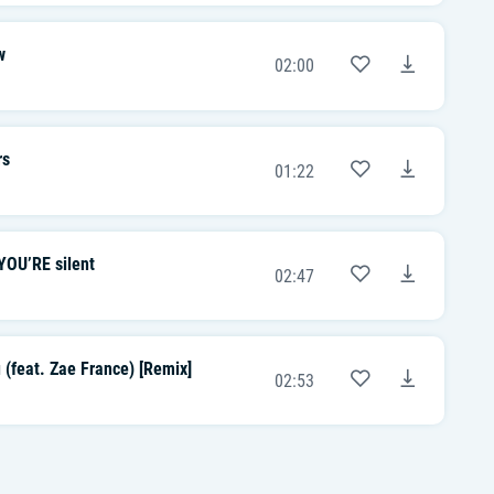
w
02:00
rs
01:22
OU’RE silent
02:47
 (feat. Zae France) [Remix]
02:53