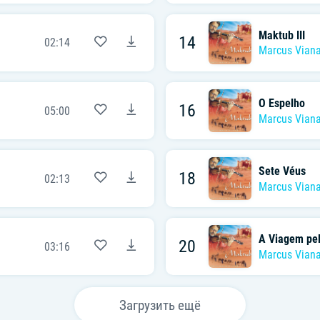
Maktub III
14
02:14
Marcus Vian
O Espelho
16
05:00
Marcus Vian
Sete Véus
18
02:13
Marcus Vian
A Viagem pel
20
03:16
Marcus Vian
Загрузить ещё