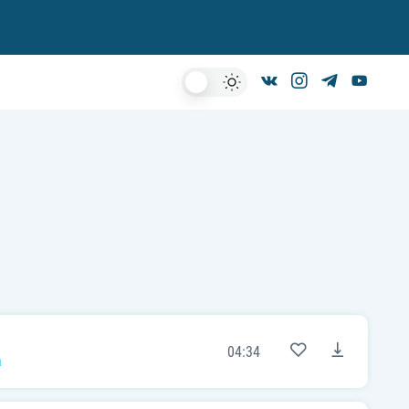
Dark
Mode
04:34
a