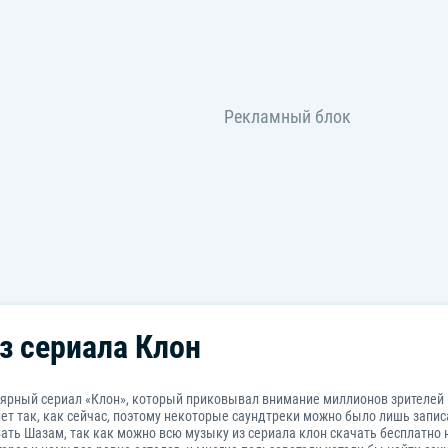
Музыка из сериала Беспринципные
з сериала Клон
ярный сериал «Клон», который приковывал внимание миллионов зрителей по
ет так, как сейчас, поэтому некоторые саундтреки можно было лишь записа
ать Шазам, так как можно всю музыку из сериала клон скачать бесплатно н