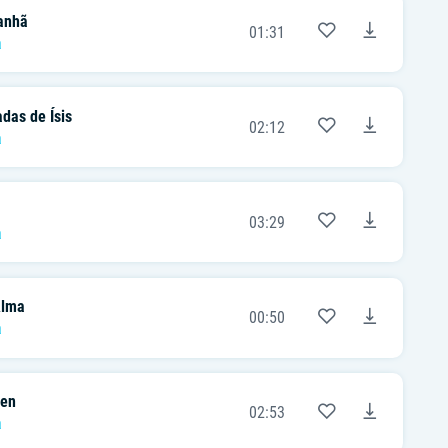
anhã
01:31
a
das de Ísis
02:12
a
03:29
a
Alma
00:50
a
en
02:53
a