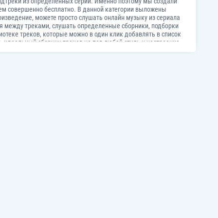
саундтреки из определенных серий. Именно поэтому мы создали
чем совершенно бесплатно. В данной категории выложены
оизведение, можете просто слушать онлайн музыку из сериала
ься между треками, слушать определенные сборники, подборки
лиотеке треков, которые можно в один клик добавлять в список
ь идеальный сборник треков на под любой стиль и настроение.