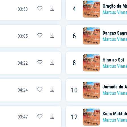
Oração da M
4
03:58
Marcus Vian
Danças Sagra
6
03:05
Marcus Vian
Hino ao Sol
8
04:22
Marcus Vian
Jornada da 
10
04:24
Marcus Vian
Kana Maktub
12
03:47
Marcus Vian