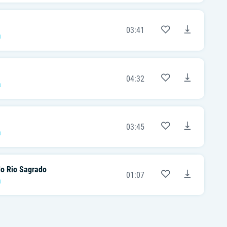
03:41
a
04:32
a
03:45
a
o Rio Sagrado
01:07
a