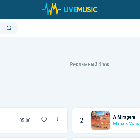
A Miragem
2
05:00
Marcus Vian