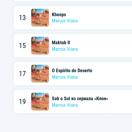
Kheops
13
Marcus Viana
Maktub II
15
Marcus Viana
O Espírito do Deserto
17
Marcus Viana
Sob o Sol из сериала «Клон»
19
Marcus Viana