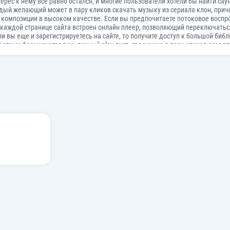
нтерес к нему все равно остался, и многие пользователи хотели бы найти 
ждый желающий может в пару кликов скачать музыку из сериала клон, при
 композиции в высоком качестве. Если вы предпочитаете потоковое воспр
на каждой странице сайта встроен онлайн плеер, позволяющий переключат
сли вы еще и зарегистрируетесь на сайте, то получите доступ к большой биб
 этому формируется ваш личный play-лист, где можно в пару кликов создат