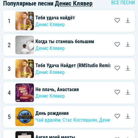
Популярные песни
Денис Клявер
ВСЕ ПЕСНИ
Тебя удача найдёт
1
Денис Клявер
Когда ты станешь большим
2
Денис Клявер
Тебя Удача Найдет (RMStudio Remix)
3
Денис Клявер
Не плачь, Анастасия
4
Денис Клявер
День рождения
5
Чай вдвоём
,
Стас Костюшкин
,
Денис Клявер
Ангел моей мечты