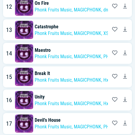
On Fire
12
Phonk Fruits Music
,
MAGICPHONK
,
dnvn
Catastrophe
13
Phonk Fruits Music
,
MAGICPHONK
,
XSC
Maestro
14
Phonk Fruits Music
,
MAGICPHONK
,
PHONKGOD
Break It
15
Phonk Fruits Music
,
MAGICPHONK
,
Hxnna
Unity
16
Phonk Fruits Music
,
MAGICPHONK
,
Hxnna
Devil's House
17
Phonk Fruits Music
,
MAGICPHONK
,
PHONKGOD