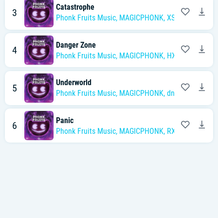
Catastrophe
3
Phonk Fruits Music
,
MAGICPHONK
,
XSC
Danger Zone
4
Phonk Fruits Music
,
MAGICPHONK
,
HXELLPLAYA
Underworld
5
Phonk Fruits Music
,
MAGICPHONK
,
dnvn
Panic
6
Phonk Fruits Music
,
MAGICPHONK
,
RXCH PLAYA