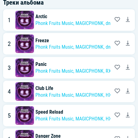
Треки альбома
Arctic
1
Phonk Fruits Music
,
MAGICPHONK
,
dnvn
Freeze
2
Phonk Fruits Music
,
MAGICPHONK
,
dnvn
Panic
3
Phonk Fruits Music
,
MAGICPHONK
,
RXCH PLAYA
Club Life
4
Phonk Fruits Music
,
MAGICPHONK
,
HXELLPLAYA
Speed Reload
5
Phonk Fruits Music
,
MAGICPHONK
,
HXELLPLAYA
Danger Zone