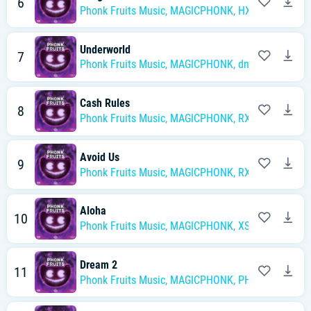
6
Phonk Fruits Music
,
MAGICPHONK
,
HXELLPLAYA
Underworld
7
Phonk Fruits Music
,
MAGICPHONK
,
dnvn
Cash Rules
8
Phonk Fruits Music
,
MAGICPHONK
,
RXCH PLAYA
Avoid Us
9
Phonk Fruits Music
,
MAGICPHONK
,
RXCH PLAYA
Aloha
10
Phonk Fruits Music
,
MAGICPHONK
,
XSC
Dream 2
11
Phonk Fruits Music
,
MAGICPHONK
,
PHONKGOD