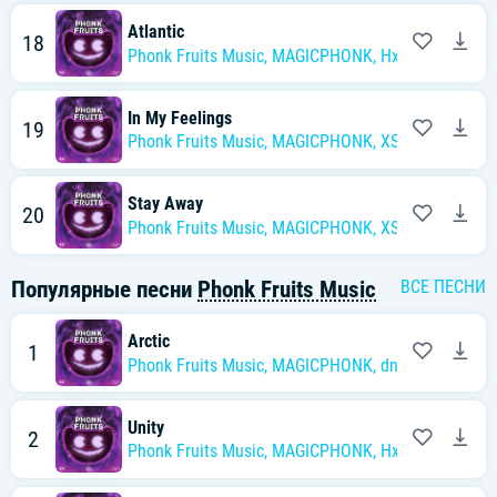
Atlantic
18
Phonk Fruits Music
,
MAGICPHONK
,
Hxnna
In My Feelings
19
Phonk Fruits Music
,
MAGICPHONK
,
XSC
Stay Away
20
Phonk Fruits Music
,
MAGICPHONK
,
XSC
Популярные песни
Phonk Fruits Music
ВСЕ ПЕСНИ
Arctic
1
Phonk Fruits Music
,
MAGICPHONK
,
dnvn
Unity
2
Phonk Fruits Music
,
MAGICPHONK
,
Hxnna