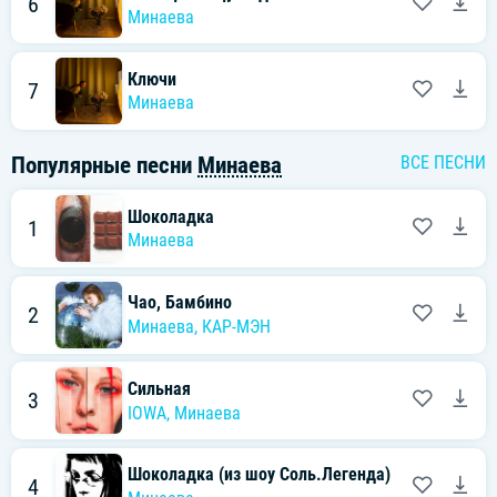
6
Минаева
Ключи
7
Минаева
Популярные песни
Минаева
ВСЕ ПЕСНИ
Шоколадка
1
Минаева
Чао, Бамбино
2
Минаева
,
КАР-МЭН
Сильная
3
IOWA
,
Минаева
Шоколадка (из шоу Соль.Легенда)
4