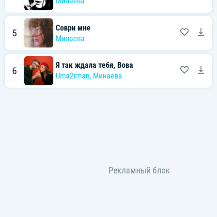
Минаева
Соври мне
5
Минаева
Я так ждала тебя, Вова
6
Uma2rman
,
Минаева