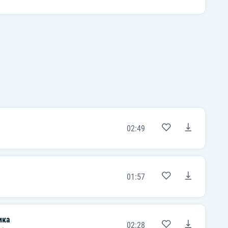
02:49
01:57
ика
02:28