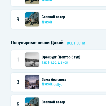
Степной ветер
9
Дэкой
Популярные песни
Дэкой
ВСЕ ПЕСНИ
Оренбург (Доктор Звук)
1
Так Надо
,
Дэкой
Зима без снега
3
Дэкой
,
qelly․
Степной ветер
5