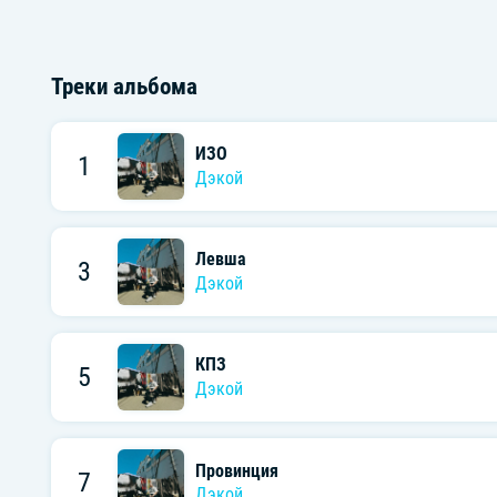
Треки альбома
ИЗО
1
Дэкой
Левша
3
Дэкой
КПЗ
5
Дэкой
Провинция
7
Дэкой