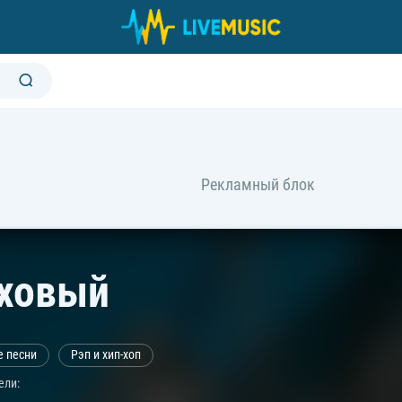
ховый
е песни
Рэп и хип-хоп
ели: