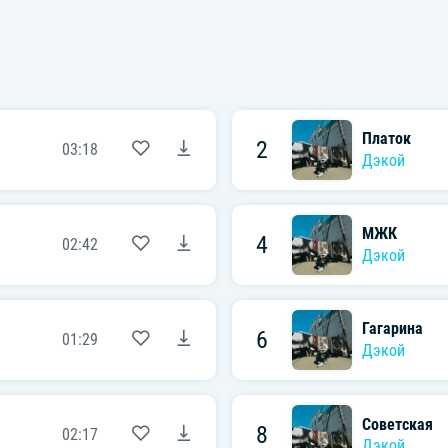
Платок
2
03:18
Дэкой
МЖК
4
02:42
Дэкой
Гагарина
6
01:29
Дэкой
Советская
8
02:17
Дэкой