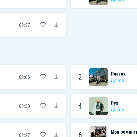
02:27
Платок
2
02:06
Дэкой
Пух
4
02:30
Дэкой
Моя романт
6
02:27