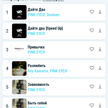
Дайте Два
1
PINK EYES!
,
Doxleen
Дайте два [Speed Up]
2
PINK EYES!
Привычка
3
PINK EYES!
Разлюбить
4
Roy Kamarov
,
PINK EYES!
Зависимость
5
PINK EYES!
Быть собой
6