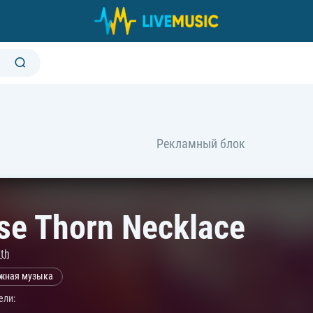
se Thorn Necklace
th
жная музыка
ели: