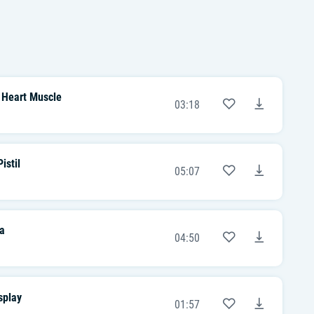
d Heart Muscle
03:18
istil
05:07
a
04:50
splay
01:57