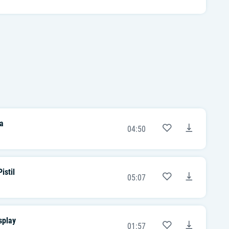
a
04:50
istil
05:07
splay
01:57