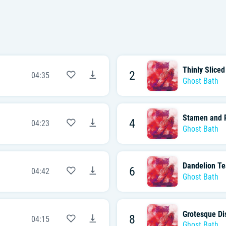
Thinly Slice
2
04:35
Ghost Bath
Stamen and P
4
04:23
Ghost Bath
Dandelion Te
6
04:42
Ghost Bath
Grotesque Di
8
04:15
Ghost Bath