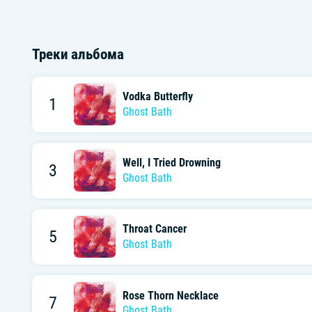
Треки альбома
Vodka Butterfly
1
Ghost Bath
Well, I Tried Drowning
3
Ghost Bath
Throat Cancer
5
Ghost Bath
Rose Thorn Necklace
7
Ghost Bath