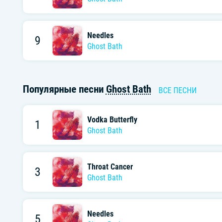
Needles
9
Ghost Bath
Популярные песни
Ghost Bath
ВСЕ ПЕСНИ
Vodka Butterfly
1
Ghost Bath
Throat Cancer
3
Ghost Bath
Needles
5