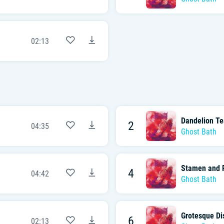
02:13
Dandelion Te
2
04:35
Ghost Bath
Stamen and P
4
04:42
Ghost Bath
Grotesque Di
6
02:13