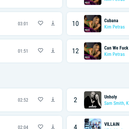
Cubana
10
03:01
Kim Petras
Can We Fuck
12
01:51
Kim Petras
Unholy
2
02:52
Sam Smith
,
K
VILLAIN
4
02:04