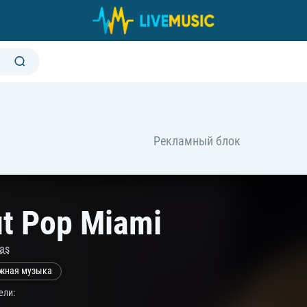
ut Pop Miami
as
жная музыка
ели: