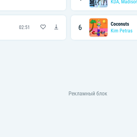
KDA
,
Madison
Coconuts
6
02:51
Kim Petras