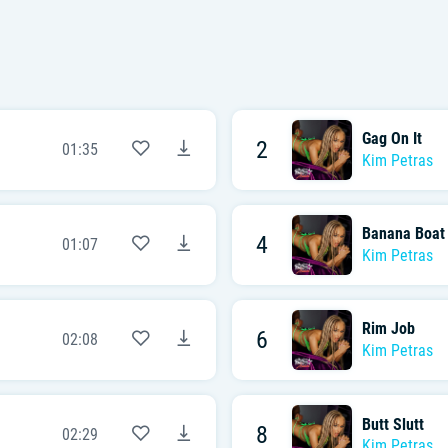
Gag On It
2
01:35
Kim Petras
Banana Boat
4
01:07
Kim Petras
Rim Job
6
02:08
Kim Petras
Butt Slutt
8
02:29
Kim Petras