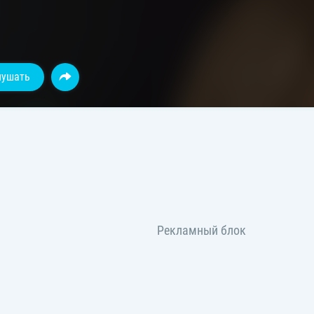
лушать