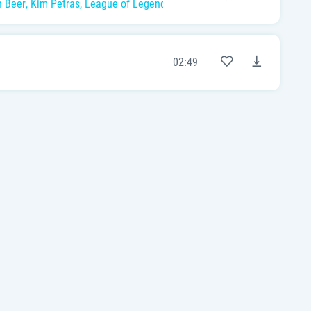
 Beer
,
Kim Petras
,
League of Legends
02:49