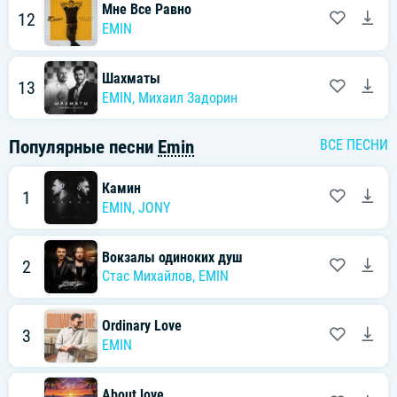
Мне Все Равно
12
EMIN
Шахматы
13
EMIN
,
Михаил Задорин
Популярные песни
Emin
ВСЕ ПЕСНИ
Камин
1
EMIN
,
JONY
Вокзалы одиноких душ
2
Стас Михайлов
,
EMIN
Ordinary Love
3
EMIN
About love