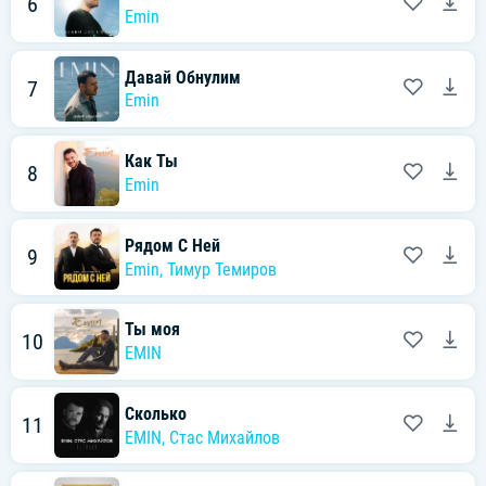
6
Emin
Давай Обнулим
7
Emin
Как Ты
8
Emin
Рядом С Ней
9
Emin
,
Тимур Темиров
Ты моя
10
EMIN
Сколько
11
EMIN
,
Стас Михайлов