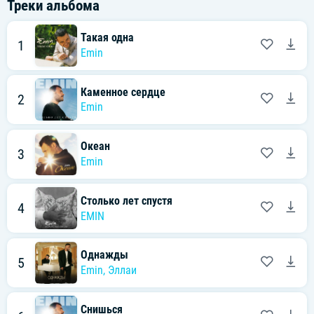
Треки альбома
Такая одна
1
Emin
Каменное сердце
2
Emin
Океан
3
Emin
Столько лет спустя
4
EMIN
Однажды
5
Emin
,
Эллаи
Снишься