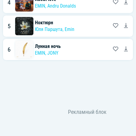
4
EMIN
,
Andru Donalds
Ноктюрн
5
Юля Паршута
,
Emin
Лунная ночь
6
EMIN
,
JONY