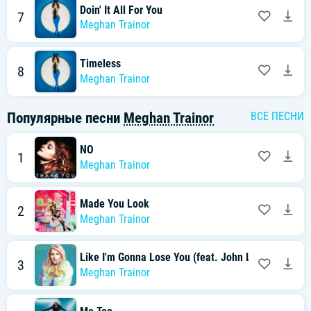
Doin' It All For You
7
Meghan Trainor
Timeless
8
Meghan Trainor
Популярные песни
Meghan Trainor
ВСЕ ПЕСНИ
NO
1
Meghan Trainor
Made You Look
2
Meghan Trainor
Like I'm Gonna Lose You (feat. John Legend)
3
Meghan Trainor