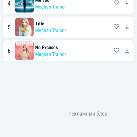
Me Too
4
Meghan Trainor
Title
5
Meghan Trainor
No Excuses
6
Meghan Trainor