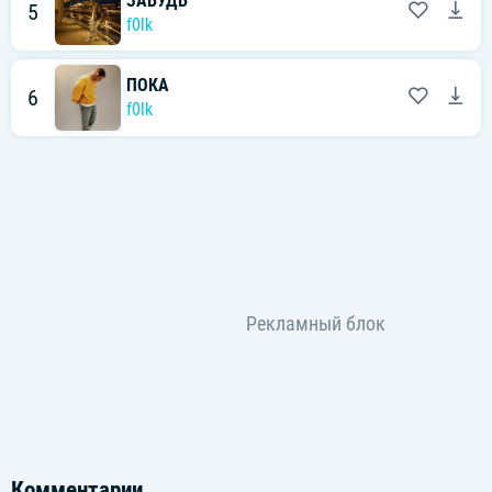
ЗАБУДЬ
5
f0lk
ПОКА
6
f0lk
Комментарии