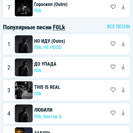
Гороскоп (Outro)
7
f0lk
Популярные песни
F0Lk
ВСЕ ПЕСНИ
НО ИДУ (Outro)
1
f0lk
,
H8.HOOD
ДО УПАДА
2
f0lk
THIS IS REAL
3
f0lk
ЛЮБИЛИ
4
f0lk
,
Вектор А