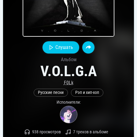
Слушать
Альбом
V.O.L.G.A
F0Lk
Русские песни
Рэп и хип-хоп
Исполнители:
938 просмотров
7 треков в альбоме