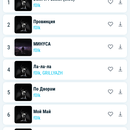
1
f0lk
Провинция
2
f0lk
МИНУСА
3
f0lk
Ла-ла-ла
4
f0lk
,
GRILLYAZH
По Дворам
5
f0lk
Мой Май
6
f0lk