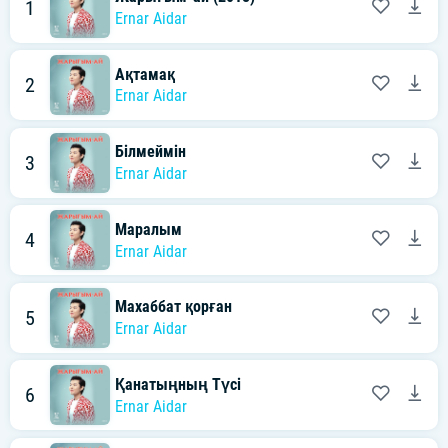
1
Ernar Aidar
Ақтамақ
2
Ernar Aidar
Білмеймін
3
Ernar Aidar
Маралым
4
Ernar Aidar
Махаббат қорған
5
Ernar Aidar
Қанатыңның Түсi
6
Ernar Aidar