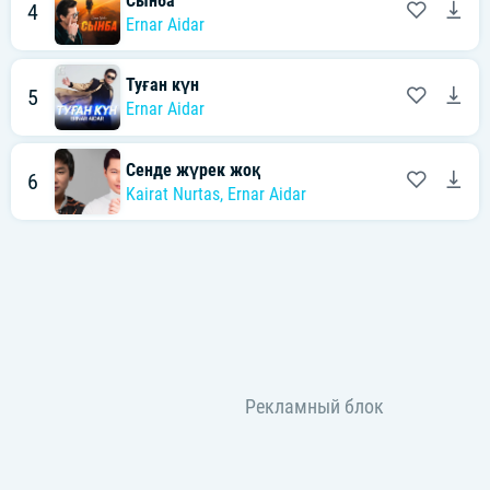
Сынба
4
Ernar Aidar
Туған күн
5
Ernar Aidar
Сенде жүрек жоқ
6
Kairat Nurtas
,
Ernar Aidar