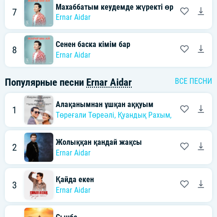
Махаббатым кеудемде жүректі өртеп барады
7
Ernar Aidar
Сенен баска кімім бар
8
Ernar Aidar
Популярные песни
Ernar Aidar
ВСЕ ПЕСНИ
Алақанымнан ұшқан аққуым
1
Төреғали Төреәлі
,
Қуандық Рахым
,
Әбдіжаппар
Жолыққан қандай жақсы
2
Ernar Aidar
Қайда екен
3
Ernar Aidar