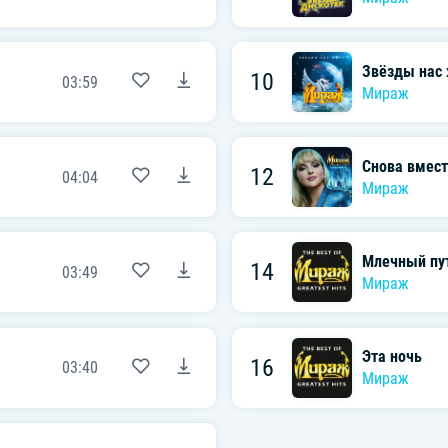
Звёзды нас
10
03:59
Мираж
Снова вмест
12
04:04
Мираж
Млечный пу
14
03:49
Мираж
Эта ночь
16
03:40
Мираж