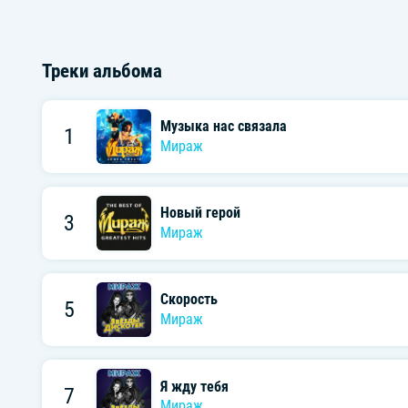
Треки альбома
Музыка нас связала
1
Мираж
Новый герой
3
Мираж
Скорость
5
Мираж
Я жду тебя
7
Мираж