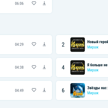
06:06
Новый геро
2
04:29
Мираж
Я больше не
4
04:38
Мираж
Звёзды нас
6
04:49
Мираж