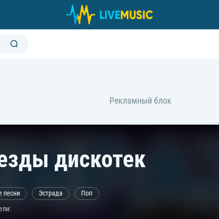
езды дискотек
е песни
Эстрада
Поп
ели: