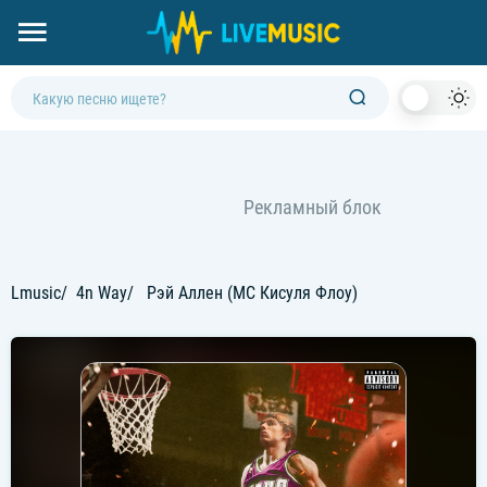
Dark
Mod
Lmusic
4n Way
Рэй Аллен (МС Кисуля Флоу)