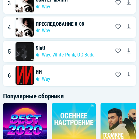
3
4n Way
ПРЕСЛЕДОВАНИЕ 8_08
4
4n Way
Slatt
5
4n Way
,
White Punk
,
OG Buda
ИИ
6
4n Way
Популярные сборники