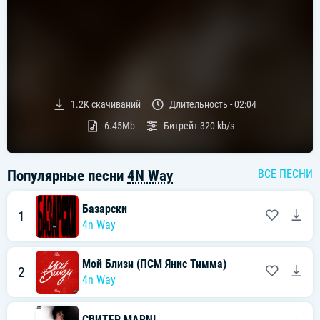
1.2K
скачиваний
Длительность -
02:04
6.45Mb
Битрейт
320 kb/s
Популярные песни
4N Way
ВСЕ ПЕСНИ
Базарски
1
4n Way
Мой Близи (ПСМ Янис Тимма)
2
4n Way
СВИТЕР MARNI