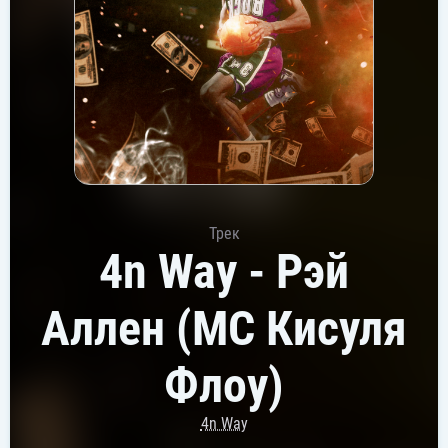
Трек
4n Way - Рэй
Аллен (МС Кисуля
Флоу)
4n Way