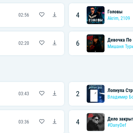
Головы
4
02:56
Akrim
,
2109
Девочка По 
6
02:20
Мишаня Тури
Лопнула Стр
2
03:43
Владимир Б
Дело закры
4
03:36
#DanyDef