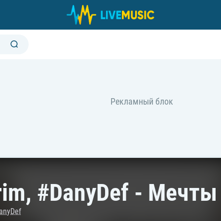
rim, #DanyDef - Мечты
anyDef