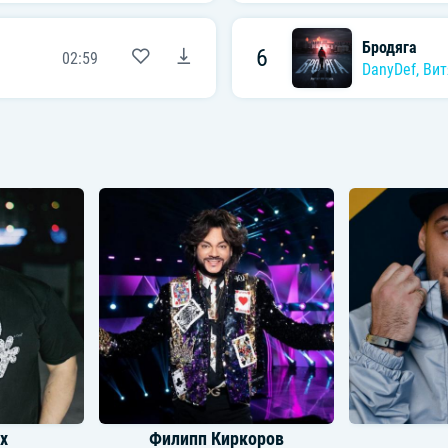
Бродяга
6
02:59
DanyDef
,
Вит
х
Филипп Киркоров