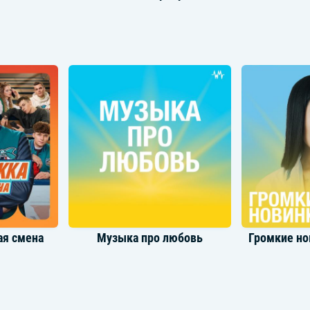
a
Og Buda
Григ
ая смена
Музыка про любовь