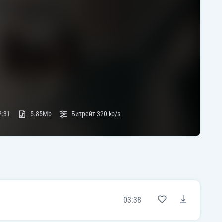
2:31
5.85Mb
Битрейт
320 kb/s
03:38