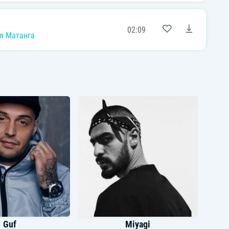
02:09
я Матанга
Guf
Miyagi