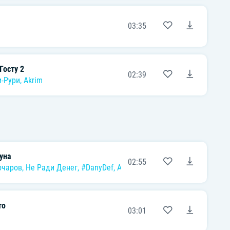
03:35
Госту 2
02:39
-Рури
,
Akrim
уна
02:55
очаров
,
Не Ради Денег
,
#DanyDef
,
AntonDevik
то
03:01