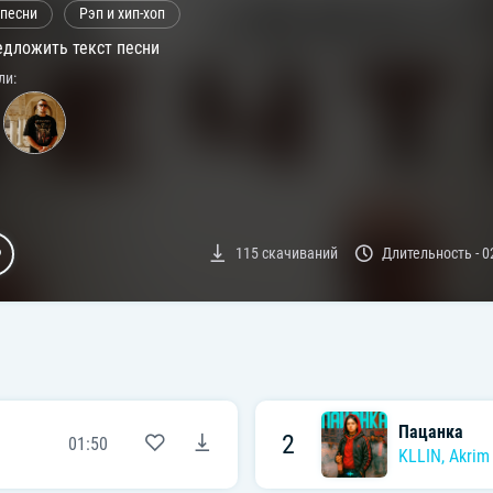
 песни
Рэп и хип-хоп
дложить текст песни
ли:
115
скачиваний
Длительность -
0
Пацанка
2
01:50
KLLIN
,
Akrim