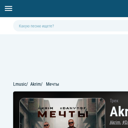
Lmusic
Akrim
Мечты
Трек
Ak
Akrim
,
#D