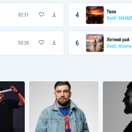
Твоя
4
02:31
Radil
,
ANAM
Летний рай
6
03:26
Radil
,
Aname