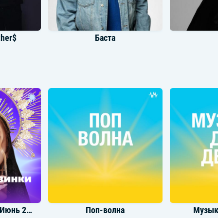
ther$
Баста
д
Три Дня Дождя
Стас
Громкие новинки: Июнь 2025
Поп-волна
Музык