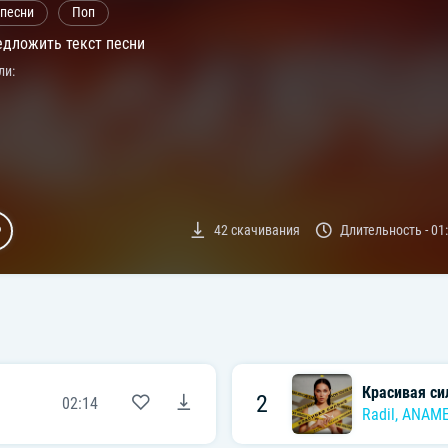
 песни
Поп
дложить текст песни
ли:
42
скачивания
Длительность -
01
Красивая си
2
02:14
Radil
,
ANAM