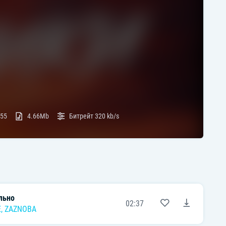
:55
4.66Mb
Битрейт
320 kb/s
льно
02:37
E
,
ZAZNOBA