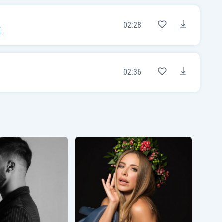
02:28
E
02:36