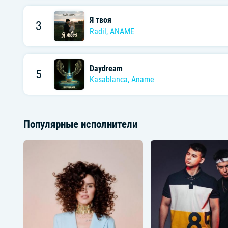
Я твоя
3
Radil
,
ANAME
Daydream
5
Kasablanca
,
Aname
Популярные исполнители