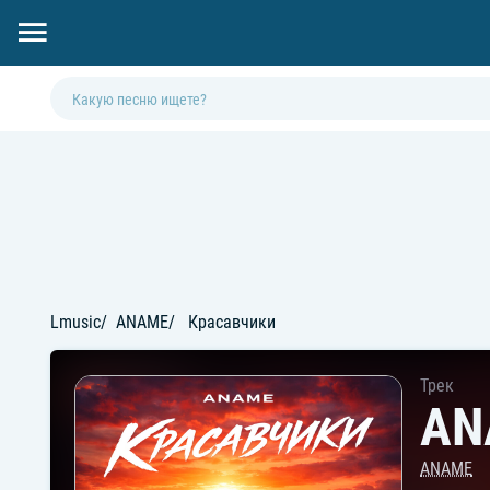
Lmusic
ANAME
Красавчики
Трек
AN
ANAME