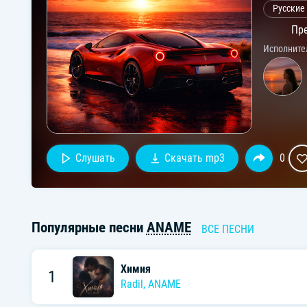
Русские
Пре
Исполните
Слушать
Скачать mp3
0
Популярные песни
ANAME
ВСЕ ПЕСНИ
Химия
1
Radil
,
ANAME