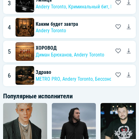
3
Andery Toronto
,
Криминальный бит
,
MIROLYBOVA
Каким будет завтра
4
Andery Toronto
ХОРОВОД
5
Диман Брюханов
,
Andery Toronto
Здраво
6
METRO PRO
,
Andery Toronto
,
Бессонов
,
Криминал
Популярные исполнители