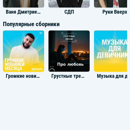
Ваня Дмитриенко
СДП
Руки Вверх
Популярные сборники
Громкие новинки: Декабрь 2022
Грустные треки про любовь
Музыка для д