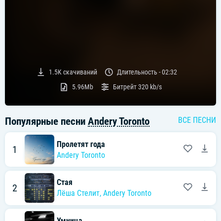
1.5K
скачиваний
Длительность -
02:32
5.96Mb
Битрейт
320 kb/s
Популярные песни
Andery Toronto
ВСЕ ПЕСНИ
Пролетят года
1
Andery Toronto
Стая
2
Лёша Стелит
,
Andery Toronto
Умница