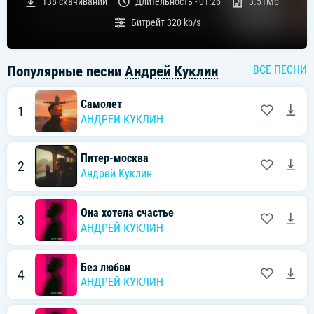
138
скачиваний
Длительность -
01:26
3.51Mb
Битрейт
320 kb/s
Популярные песни
Андрей Куклин
ВСЕ ПЕСНИ
Самолет
1
АНДРЕЙ КУКЛИН
Питер-москва
2
Андрей Куклин
Она хотела счастье
3
АНДРЕЙ КУКЛИН
Без любви
4
АНДРЕЙ КУКЛИН