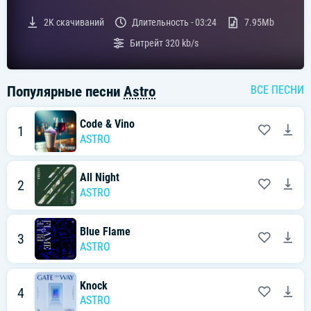
2K
скачиваний
Длительность -
03:24
7.95Mb
Битрейт
320 kb/s
Популярные песни
Astro
ВСЕ ПЕСНИ
Code & Vino
1
ASTRO
All Night
2
ASTRO
Blue Flame
3
ASTRO
Knock
4
ASTRO