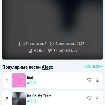
3.5K
скачиваний
Длительность -
03:57
9.04Mb
Битрейт
320 kb/s
Популярные песни
Ateez
ВСЕ ПЕСНИ
Bad
1
ATEEZ
Ice On My Teeth
2
ATEEZ