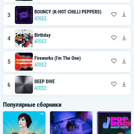
BOUNCY (K-HOT CHILLI PEPPERS)
3
ATEEZ
Birthday
4
ATEEZ
Fireworks (I'm The One)
5
ATEEZ
DEEP DIVE
6
ATEEZ
Популярные сборники