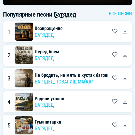
Хабаровский край прощается
Популярные песни
Батядед
ВСЕ ПЕСНИ
Служба ратная началась
Возвращение
1
БАТЯДЕД
Парень крепкий, глазами ясный
За плечами походный мешок
Перед боем
2
БАТЯДЕД
Путь далёкий и путь опасный
Но пришёл твой черёд, сынок
Не бродить, не мять в кустах багряных
3
БАТЯДЕД
,
ТОВАРИЩ МАЙОР
Ты служи и не дрейфь перед пламенем
Родной уголок
4
Честь Отчизны своей сохрани
БАТЯДЕД
Под родным и под гордым знаменем
Гуманитарка
Сквозь огонь и сквозь дым иди
5
БАТЯДЕД