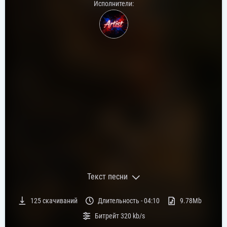
Исполнители:
Текст песни
Текст песни:
125
скачиваний
Длительность -
04:10
9.78Mb
Над Амуром туман расстилается
Битрейт
320 kb/s
Вся деревня у края сошлась