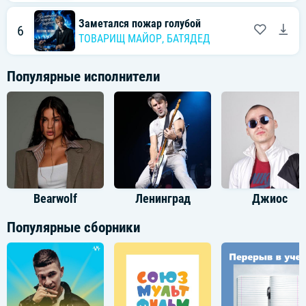
Только помни напутствие главное
Заметался пожар голубой
6
ТОВАРИЩ МАЙОР
,
БАТЯДЕД
Обязательно выживи там
Возвращайся дорогою славною
Популярные исполнители
К амурским родным берегам
Старики говорят: "Будь бдительным
Не подставь под удар плечо
Будь в бою ты всегда решительным
Bearwolf
Ленинград
Джиос
Сердце чувствуй своё горячо"
Популярные сборники
Здесь тайга за тебя помолится
Здесь Амур будет ждать с волной
Пусть беда навсегда успокоится