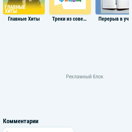
Обойдёт тебя стороной
Главные Хиты
Треки из советских мультфильмов
Перерыв в уче
Ты служи и не дрейфь перед пламенем
Честь Отчизны своей сохрани
Под родным и под гордым знаменем
Сквозь огонь и сквозь дым иди
Только помни напутствие главное
Обязательно выживи там
Возвращайся дорогою славною
К амурским родным берегам
Комментарии