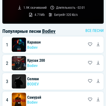
1.9K
скачиваний
Длительность -
02:01
4.71Mb
Битрейт
320 kb/s
Популярные песни
Bodiev
ВСЕ ПЕСНИ
Караван
1
Bodiev
Крузак 200
2
Bodiev
Селяви
3
BODIEV
Самурай
4
Bodiev