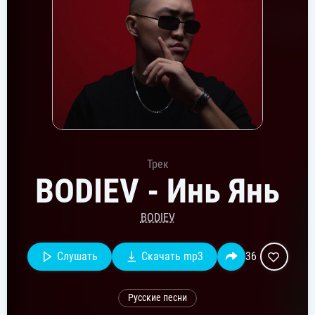
Трек
BODIEV - Инь Янь
BODIEV
Слушать
Скачать mp3
36
Русские песни