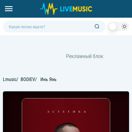
Dark
Mod
Lmusic
BODIEV
Инь Янь