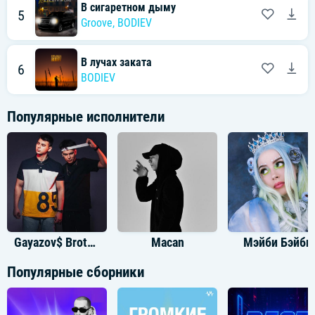
В сигаретном дыму
5
Groove
,
BODIEV
В лучах заката
6
BODIEV
Популярные исполнители
Gayazov$ Brother$
Macan
Мэйби Бэйби
Популярные сборники