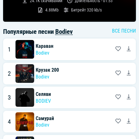
24.1K
скачиваний
Длительность -
01:53
4.88Mb
Битрейт
320 kb/s
Популярные песни
Bodiev
ВСЕ ПЕСНИ
Караван
1
Bodiev
Крузак 200
2
Bodiev
Селяви
3
BODIEV
Самурай
4
Bodiev