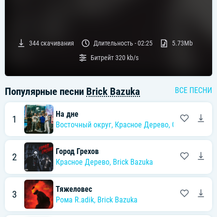
344
скачивания
Длительность -
02:25
5.73Mb
Битрейт
320 kb/s
Популярные песни
Brick Bazuka
ВСЕ ПЕСНИ
На дне
1
Восточный округ
,
Красное Дерево
,
Стёпа Рудниц
Город Грехов
2
Красное Дерево
,
Brick Bazuka
Тяжеловес
3
Рома R.adik
,
Brick Bazuka