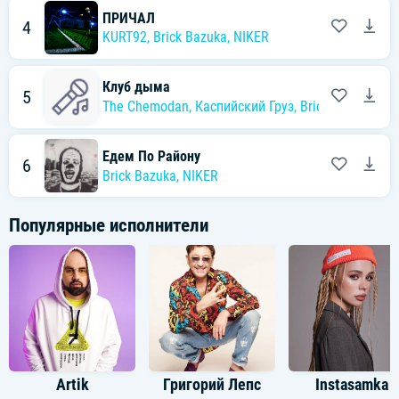
ПРИЧАЛ
4
KURT92
,
Brick Bazuka
,
NIKER
Клуб дыма
5
The Chemodan
,
Каспийский Груз
,
Brick Bazuka
Едем По Району
6
Brick Bazuka
,
NIKER
Популярные исполнители
Artik
Григорий Лепс
Instasamka