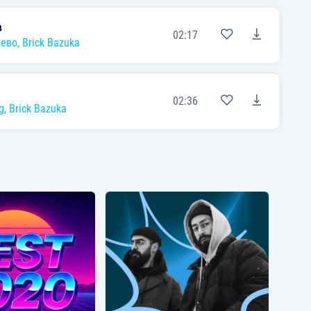
в
02:17
рево
,
Brick Bazuka
02:36
g
,
Brick Bazuka