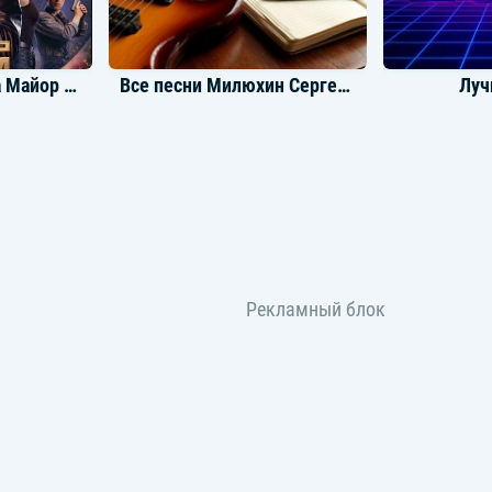
Музыка из фильма Майор Гром: Игра
Все песни Милюхин Сергей & Blogpoeta
Луч
Милюхин Сергей
,
Blogpoeta
Громкие новинки: Март 2024