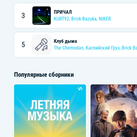
ПРИЧАЛ
3
KURT92
,
Brick Bazuka
,
NIKER
Клуб дыма
5
The Chemodan
,
Каспийский Груз
,
Brick B
Популярные сборники