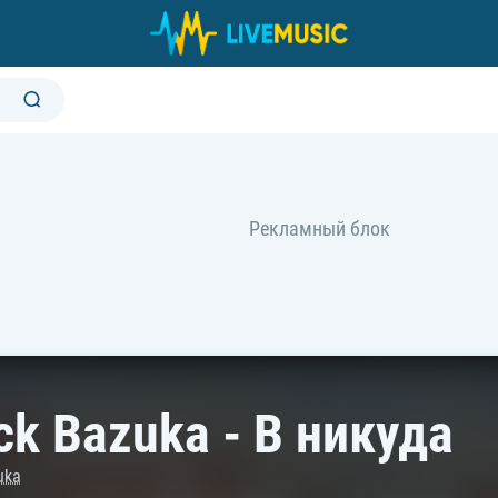
ck Bazuka - В никуда
uka