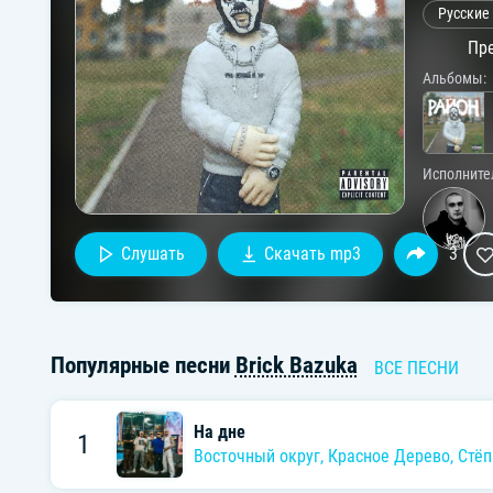
Русские
Пре
Альбомы:
Исполните
Слушать
Скачать mp3
3
Популярные песни
Brick Bazuka
ВСЕ ПЕСНИ
На дне
1
Восточный округ
,
Красное Дерево
,
Стёп