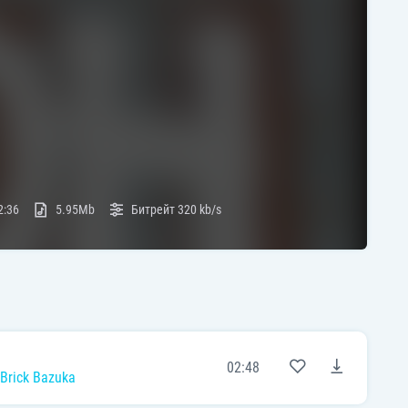
2:36
5.95Mb
Битрейт
320 kb/s
02:48
Brick Bazuka