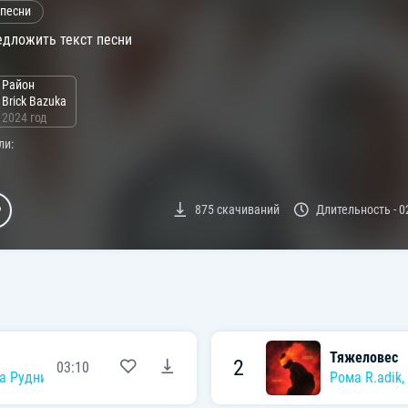
 песни
дложить текст песни
Район
Brick Bazuka
2024 год
ли:
875
скачиваний
Длительность -
0
Тяжеловес
2
03:10
а Рудницкий
,
Brick Bazuka
,
Эрик 3 КОТА
Рома R.adik
,