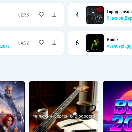
Город Грехо
4
02:38
Красное Де
Home
6
04:22
azuka
Avenueplugg