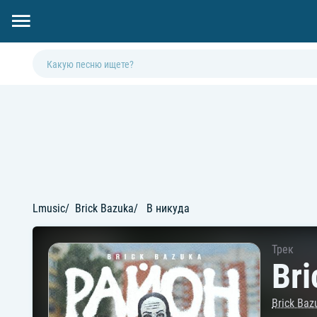
Lmusic
Brick Bazuka
В никуда
Трек
Bri
Brick Baz