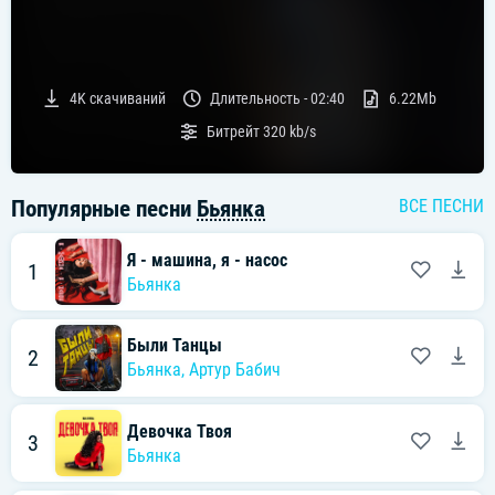
4K
скачиваний
Длительность -
02:40
6.22Mb
Битрейт
320 kb/s
Популярные песни
Бьянка
ВСЕ ПЕСНИ
Я - машина, я - насос
1
Бьянка
Были Танцы
2
Бьянка
,
Артур Бабич
Девочка Твоя
3
Бьянка