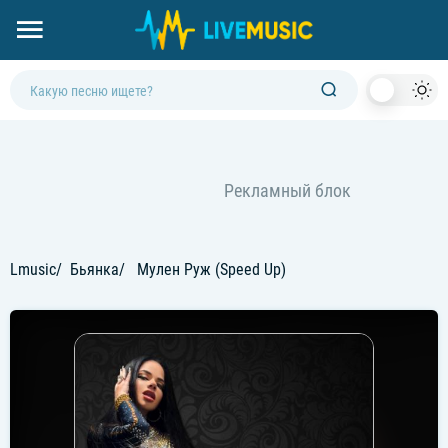
Dark
Mod
Lmusic
Бьянка
Мулен Руж (Speed Up)