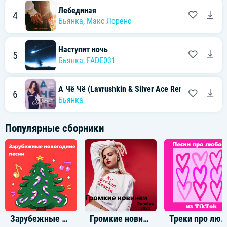
Лебединая
4
Бьянка
,
Макс Лоренс
Наступит ночь
5
Бьянка
,
FADE031
А Чё Чё (Lavrushkin & Silver Ace Remix)
6
Бьянка
Популярные сборники
Зарубежные новогодние треки
Громкие новинки: Октябрь 2025
Треки про любовь из TikTo