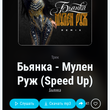
Трек
Бьянка - Мулен
Руж (Speed Up)
Бьянка
Слушать
Скачать mp3
41