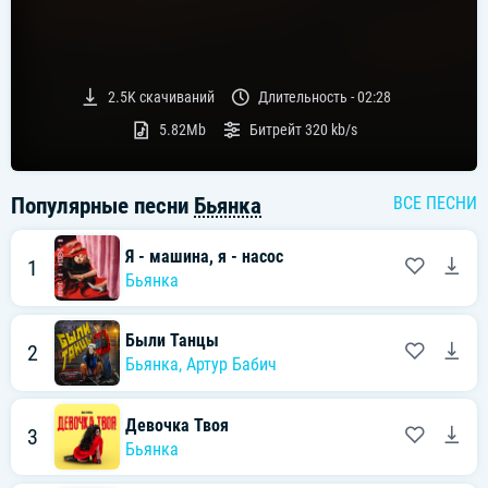
2.5K
скачиваний
Длительность -
02:28
5.82Mb
Битрейт
320 kb/s
Популярные песни
Бьянка
ВСЕ ПЕСНИ
Я - машина, я - насос
1
Бьянка
Были Танцы
2
Бьянка
,
Артур Бабич
Девочка Твоя
3
Бьянка