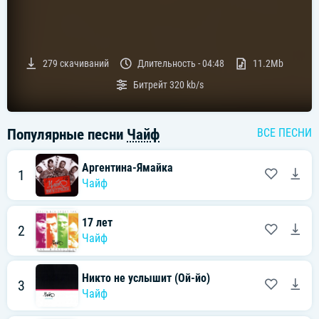
279
скачиваний
Длительность -
04:48
11.2Mb
Битрейт
320 kb/s
Популярные песни
Чайф
ВСЕ ПЕСНИ
Аргентина-Ямайка
1
Чайф
17 лет
2
Чайф
Никто не услышит (Ой-йо)
3
Чайф