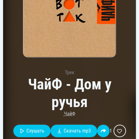
Трек
ЧайФ - Дом у
ручья
ЧайФ
Слушать
Скачать mp3
1