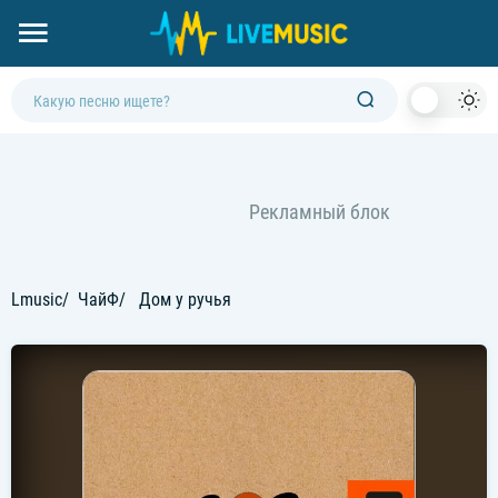
Dark
Mod
Lmusic
ЧайФ
Дом у ручья