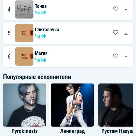
Точка
4
ЧайФ
Считалочка
5
ЧайФ
Магия
6
ЧайФ
Популярные исполнители
Pyrokinesis
Ленинград
Рустам Н