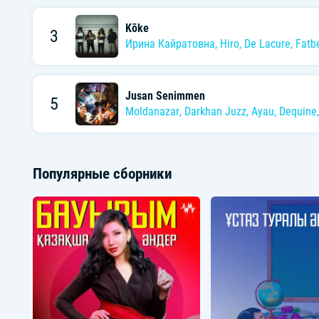
Kõke
3
Ирина Кайратовна
,
Hiro
,
De Lacure
,
Fatbe
Jusan Senimmen
5
Moldanazar
,
Darkhan Juzz
,
Ayau
,
Dequine
Популярные сборники