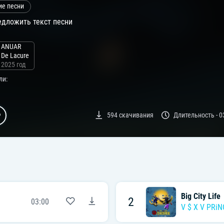
ие песни
дложить текст песни
ANUAR
De Lacure
2025 год
ли:
594
скачивания
Длительность -
0
Big City Life
2
03:00
V $ X V PRiN