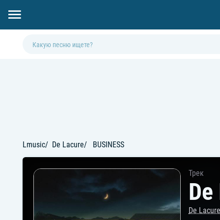
Lmusic
De Lacure
BUSINESS
Трек
De
De Lacur