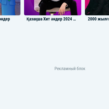
әндер
Қазақша Хит әндер 2024 жылғы
2000 жылғ
Қазақша тик ток әндер | TikTok