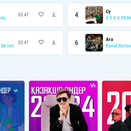
Су
4
03:47
lly
V $ X V PRiN
Аға
6
02:47
,
De lacure
,
Aldiyar
Kairat Nurtas