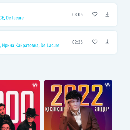
03:06
CE
,
De lacure
02:36
,
Ирина Кайратовна
,
De Lacure