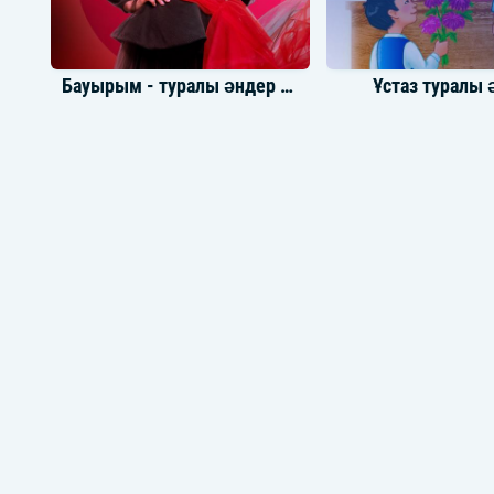
Бауырым - туралы әндер жинағы
Ұстаз туралы 
Шәмші Қалдаяқов әндер жинағы