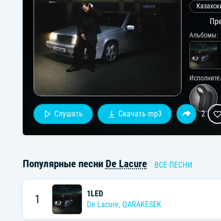
Казахск
Пре
Альбомы:
Исполните
Слушать
Скачать mp3
2
Популярные песни
De Lacure
ВСЕ ПЕСНИ
1LED
1
De Lacure
,
QARAKESEK