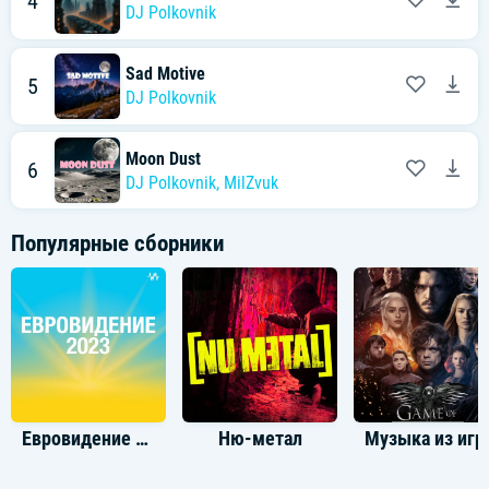
4
DJ Polkovnik
Sad Motive
5
DJ Polkovnik
Moon Dust
6
DJ Polkovnik
,
MilZvuk
Популярные сборники
Евровидение 2023
Ню-метал
Музыка 