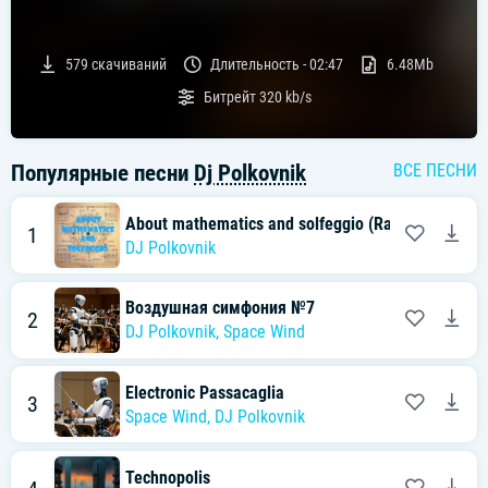
579
скачиваний
Длительность -
02:47
6.48Mb
Битрейт
320 kb/s
Популярные песни
Dj Polkovnik
ВСЕ ПЕСНИ
About mathematics and solfeggio (Radio Edit)
1
DJ Polkovnik
Воздушная симфония №7
2
DJ Polkovnik
,
Space Wind
Electronic Passacaglia
3
Space Wind
,
DJ Polkovnik
Technopolis