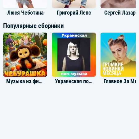
Люся Чеботина
Григорий Лепс
Сергей Лазаре
Популярные сборники
Музыка из фильма Чебурашка
Украинская поп-музыка
Главное 