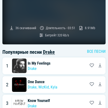
36
скачиваний
Длительность -
03:51
8.91Mb
Битрейт
320 kb/s
Популярные песни
Drake
ВСЕ ПЕСНИ
In My Feelings
1
Drake
One Dance
2
Drake
,
WizKid
,
Kyla
Know Yourself
3
Drake