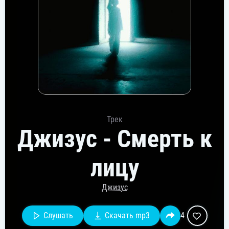
Трек
Джизус - Смерть к
лицу
Джизус
Слушать
Скачать mp3
4