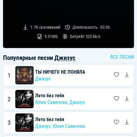
1.7K
скачиваний
Длительность -
03:56
9.01Mb
Битрейт
320 kb/s
Популярные песни
Джизус
ВСЕ ПЕСНИ
ТЫ НИЧЕГО НЕ ПОНЯЛА
1
Джизус
Лето без тебя
2
Юлия Савичева
,
Джизус
Лето без тебя
3
Джизус
,
Юлия Савичева