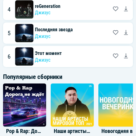
reGeneration
4
Джизус
Последняя звезда
5
Джизус
Этот момент
6
Джизус
Популярные сборники
Pop & Rap: Дорога не ждёт
Наши артисты: мировой топ 2021
Новогодняя вечери