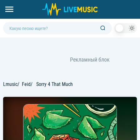
Dark
Mod
Lmusic
Feid
Sorry 4 That Much