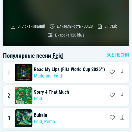
317
скачиваний
Длительность -
03:28
8.17Mb
Битрейт
320 kb/s
Популярные песни
Feid
ВСЕ ПЕСНИ
Read My Lips (Fifa World Cup 2026™)
1
Madonna
,
Feid
Sorry 4 That Much
2
Feid
Bubalu
3
Feid
,
Rema