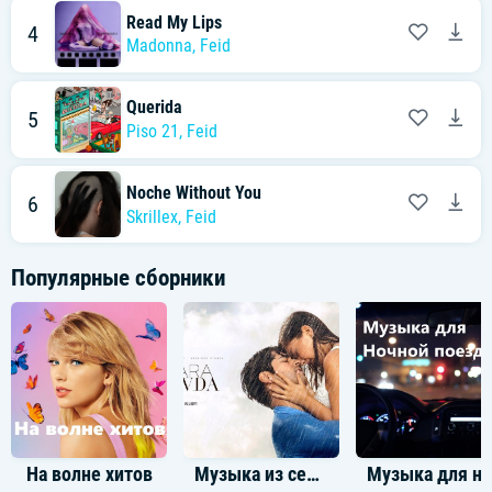
Read My Lips
4
Madonna
,
Feid
Querida
5
Piso 21
,
Feid
Noche Without You
6
Skrillex
,
Feid
Популярные сборники
На волне хитов
Музыка из сериала Черная любовь
Музыка для ночной 