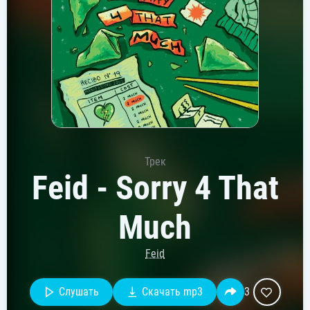
Трек
Feid - Sorry 4 That
Much
Feid
Слушать
Скачать mp3
3