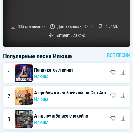
335
скачиваний
Длительность -
02:53
6.71Mb
Битрейт
320 kb/s
Популярные песни
Илюша
ВСЕ ПЕСНИ
Паничка-сестричка
1
Илюша
А пробежаться босиком по Сан Андреас
2
Илюша
А на лоутабе все спокойно
3
Илюша