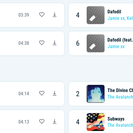
Dafodil
4
03:39
Jamie xx
,
Kel
Dafodil (feat
6
04:38
Jamie xx
The Divine C
2
04:14
The Avalanc
Subways
4
04:13
The Avalanc