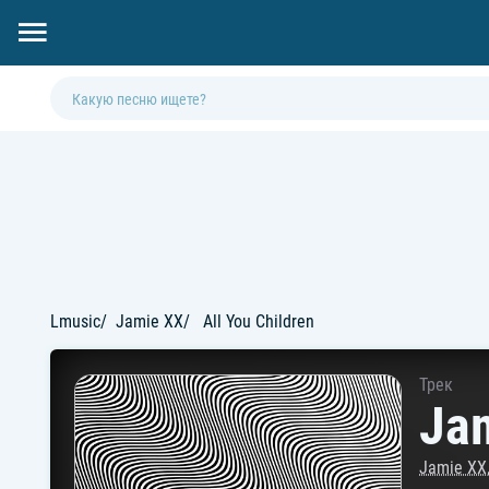
Lmusic
Jamie XX
All You Children
Трек
Jam
Jamie XX