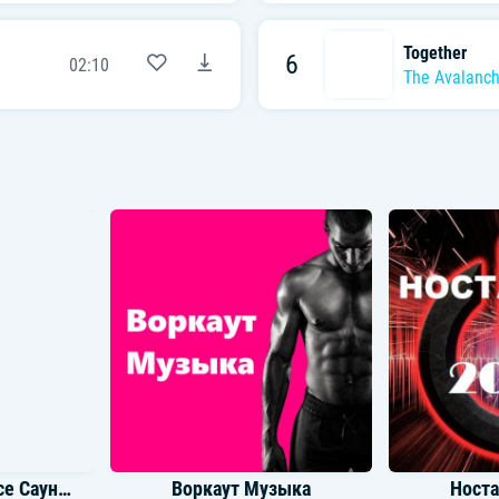
Together
6
02:10
The Avalanc
Игра в кальмара Все Саундтреки
Воркаут Музыка
Носта