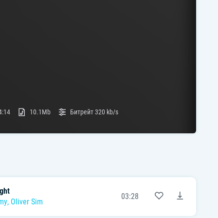
4:14
10.1Mb
Битрейт
320 kb/s
ght
03:28
my
,
Oliver Sim