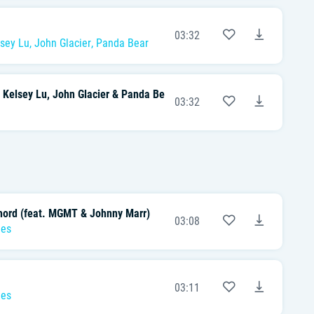
03:32
sey Lu
,
John Glacier
,
Panda Bear
. Kelsey Lu, John Glacier & Panda Bear)
03:32
hord (feat. MGMT & Johnny Marr)
03:08
hes
03:11
hes