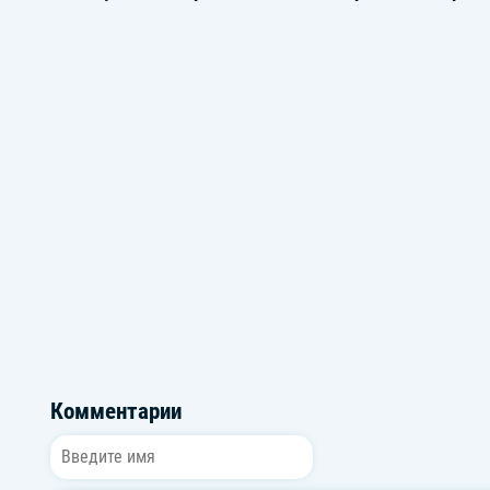
Музыка из сериала Олененок
Дабстеп Му
Комментарии