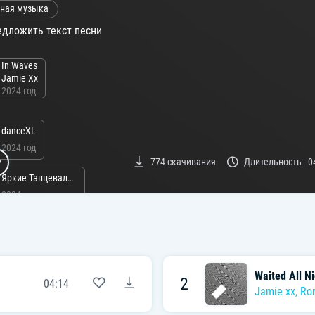
ная музыка
дложить текст песни
In Waves
Jamie Xx
2024 год
danceXL
2024 год
774
скачивания
Длительность -
0
Яркие Танцевальные Песни
2024 год
Танцевальные Хиты
2022 год
ли:
Waited All Ni
2
04:14
Jamie xx
,
Ro