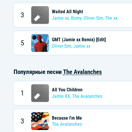
Waited All Night
3
Jamie xx
,
Romy
,
Oliver Sim
,
The xx
GMT (Jamie xx Remix) [Edit]
5
Oliver Sim
,
Jamie xx
Популярные песни
The Avalanches
All You Children
1
Jamie XX
,
The Avalanches
Because I'm Me
3
The Avalanches