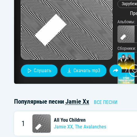
Зарубеж
Пре
Альбомы:
Сборники:
Слушать
Скачать mp3
7
Популярные песни
Jamie Xx
ВСЕ ПЕСНИ
Исполните
All You Children
1
Jamie XX
,
The Avalanches