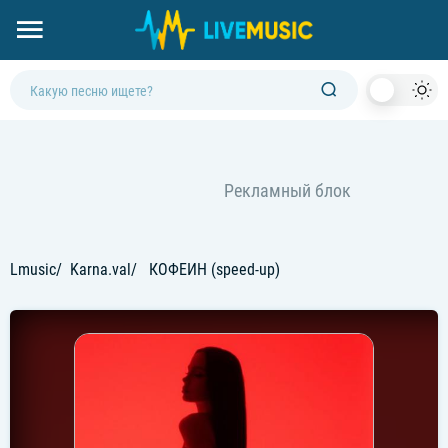
Dark
Mod
Lmusic
Karna.val
КОФЕИН (speed-up)