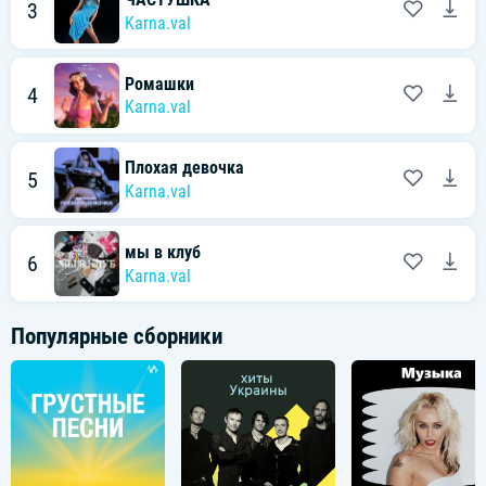
3
Karna.val
Ромашки
4
Karna.val
Плохая девочка
5
Karna.val
мы в клуб
6
Karna.val
Популярные сборники