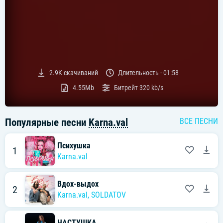
2.9K
скачиваний
Длительность -
01:58
4.55Mb
Битрейт
320 kb/s
Популярные песни
Karna.val
ВСЕ ПЕСНИ
Психушка
1
Karna.val
Вдох-выдох
2
Karna.val
,
SOLDATOV
ЧАСТУШКА