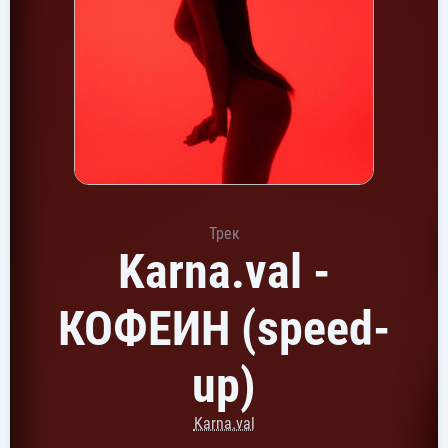
Трек
Karna.val -
КОФЕИН (speed-
up)
Karna.val