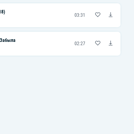
18)
03:31
 Забыла
02:27