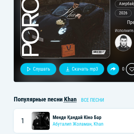
Азербай
2026
Пре
Исполните
Слушать
Скачать mp3
0
Популярные песни
Khan
ВСЕ ПЕСНИ
Менде Қандай Кінә Бар
1
Абуталип Жоламан
,
Khan