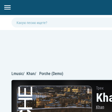
Lmusic
Khan
Porche (Demo)
Трек
Kh
Khan