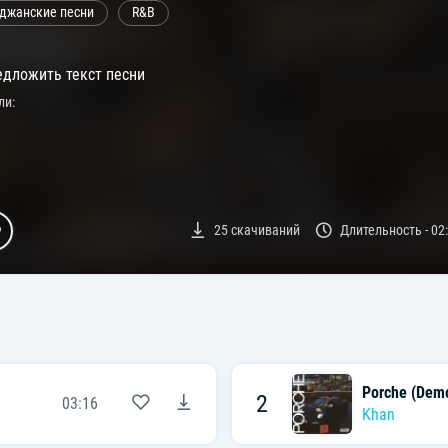
джанские песни
R&B
дложить текст песни
ли:
25
скачиваний
Длительность -
02
Porche (Dem
2
03:16
Khan