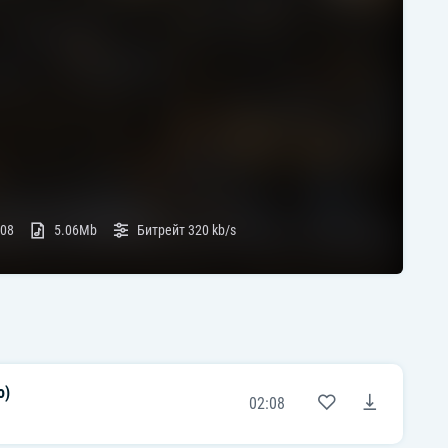
:08
5.06Mb
Битрейт
320 kb/s
o)
02:08