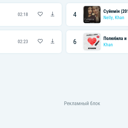
Сүйемін (20
4
02:18
Nelly
,
Khan
Полюбила и
6
02:23
Khan