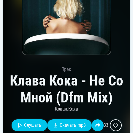
Трек
Клава Кока - Не Со
Мной (Dfm Mix)
Клава Кока
Слушать
Скачать mp3
33