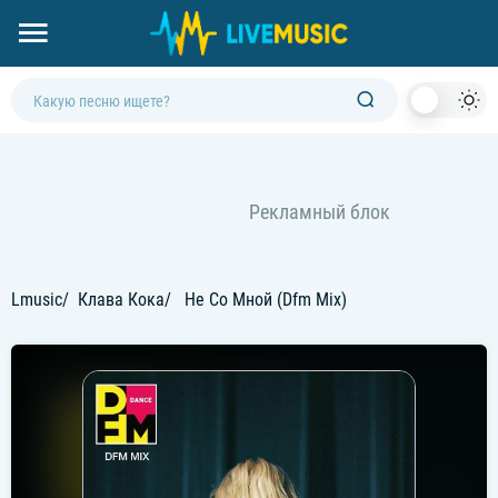
Dark
Mod
Lmusic
Клава Кока
Не Со Мной (Dfm Mix)