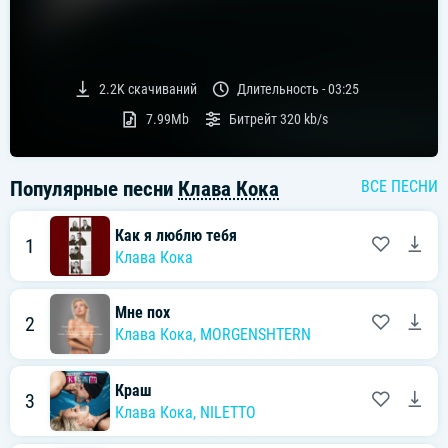
2.2K
скачиваний
Длительность -
03:25
7.99Mb
Битрейт
320 kb/s
Популярные песни
Клава Кока
ВСЕ ПЕСНИ
Как я люблю тебя
1
Клава Кока
Мне пох
2
Клава Кока
,
MORGENSHTERN
Краш
3
Клава Кока
,
NILETTO