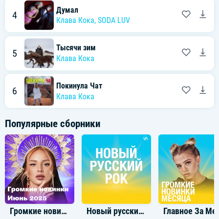
Думал
4
Клава Кока
,
SODA LUV
Тысячи зим
5
Клава Кока
Покинула Чат
6
Клава Кока
Популярные сборники
Громкие новинки: Июнь 2025
Новый русский рок
Главное 